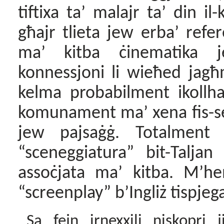
tiftixa ta’ malajr ta’ din i
għajr tlieta jew erba’ refe
ma’ kitba ċinematika je
konnessjoni li wieħed jagħ
kelma probabilment ikollh
komunament ma’ xena fis-sen
jew pajsaġġ. Totalment b
“sceneggiatura” bit-Taljan
assoċjata ma’ kitba. M’h
“screenplay” b’Ingliż tispjeg
Sa fejn irnexxili niskopri