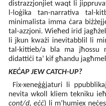
distrazzjonjiet waqt li jippr
l-loġika tan-narrativa tal-k
minimalista imma ċara biżżejje
tal-azzjoni. Wieħed irid jagħżel
li jkun kważi inevitabblil li mi
tal-kittieb/a bla ma jħossu m
didattiċi ta’ kif għandu jagħme
KEĊAP JEW CATCH-UP?
Fix-xeneġġjaturi li ppubblikaj
nevita wkoll kliem tekniku ieħo
cont/d, eċċ
) li m’humiex neċe