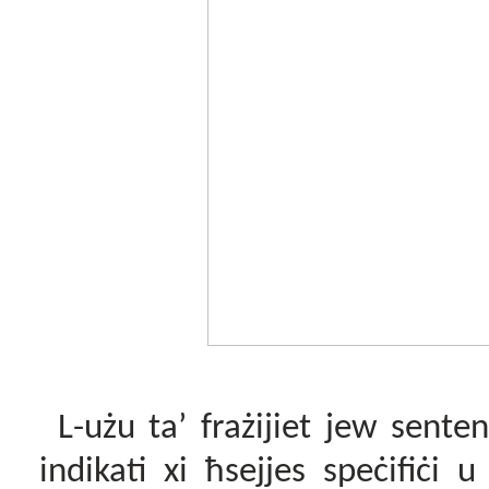
L-użu ta’ frażijiet jew senten
indikati xi ħsejjes speċifiċi u