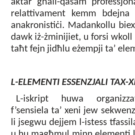
aktar għall-qasam professjon
relattivament kemm bdejna n
anakronistiċi. Madankollu bie
dawk iż-żminijiet, u forsi wkol
taħt fejn jidħlu eżempji ta’ ele
L-ELEMENTI ESSENZJALI TAX-
L-iskript huwa organizza
f’sensiela ta’ xeni jew
sekwenz
li
jsegwu dej
jem
l-istess tfassil
u
hu magħmul minn elementi l