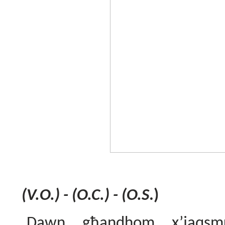
(V.O.) - (O.C.) - (O.S
.)
Dawn għandhom x’jaqsm