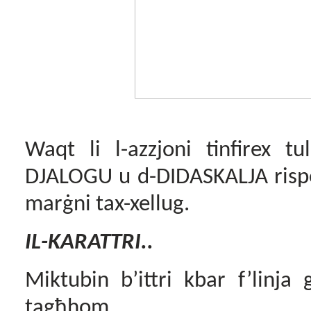
Waqt li l-azzjoni tinfirex tu
DJALOGU u d-DIDASKALJA rispet
marġni tax-xellug.
IL-KARATTRI.
.
Miktubin b’ittri kbar f’linja
tagħhom.