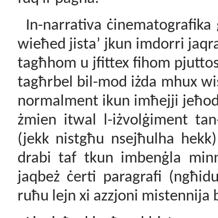
In-narrativa ċinematografika 
wieħed jista’ jkun imdorri jaqra 
tagħhom u jfittex fihom pjuttos
tagħrbel bil-mod iżda mhux wis
normalment ikun imħejji jeħodh
żmien itwal l-iżvolġiment tan-
(jekk nistgħu nsejħulha hekk)
drabi taf tkun imbenġla minn 
jaqbeż ċerti paragrafi (ngħid
ruħu lejn xi azzjoni mistennija b