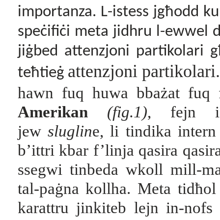
importanza. L-istess jgħodd ku
speċifiċi meta jidhru l-ewwel d
jiġbed attenzjoni partikolari
attenzjoni partikolari
teħtieġ
hawn fuq huwa bbażat fuq f
Amerikan
(fig.1)
, fejn id
jew
sluglin
e, li tindika intern
b’ittri kbar f’linja qasira qasi
ssegwi tinbeda wkoll mill-mar
tal-paġna kollha. Meta
tidħol
karattru jinkiteb lejn in-nofs 