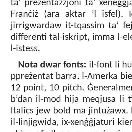
ta’ preżentazzjoni ta’ xeneġġj
Franċiż (ara aktar
’
l isfel)
.
I
jirrigwardaw it-tqassim ta’ f
differenti tal-iskript, imma 
l-istess.
Nota dwar fonts:
il-font li h
ppreżentat barra, l-Amerka bie
12 point, 10 pitch. Ġeneralm
b’dan il-mod hija meqjusa li 
Italics jew bold ma jintużawx.
il-linjigwida, ix-xenġġjaturi ki