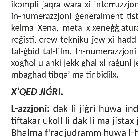
ikompli jaqra wara xi interruzzjon
in-numerazzjoni ġeneralment tista’
kelma Xena, meta x-xeneġġjatu
reġisti, crew tekniku jew xi ħadd
tal-ġbid tal-film. In-numerazzjoni
xogħol u anki jekk għal xi raġuni 
mbagħad tibqa’ ma tinbidilx.
X’QED JIĠRI
.
L-azzjoni:
dak li jiġri huwa in
tiftakar ukoll li dak li ma jista
Bħalma f’radjudramm huwa l-ħos