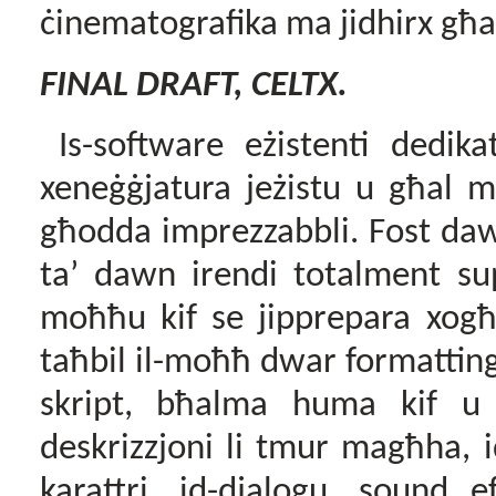
ċinematografika ma jidhirx għa
FINAL DRAFT, CELTX.
Is-software eżistenti dedik
xeneġġjatura jeżistu u għal m
għodda
imprezzabbli. Fost
da
ta’ dawn irendi totalment su
moħħu kif se jipprepara xogħl
taħbil il-moħħ dwar formatting 
skript, bħalma huma kif u f
deskrizzjoni li tmur magħha, id-
karattri, id-djalogu, sound