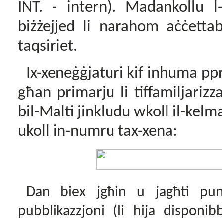
INT. - intern). Madankollu l
biżżejjed li narahom aċċettab
taqsiriet.
Ix-xeneġġjaturi kif inhuma ppre
għan primarju li tiffamiljarizz
bil-Malti jinkludu wkoll il-kelm
ukoll in-numru tax-xena:
Dan biex jgħin u jagħti punt 
pubblikazzjoni (li hija disponi