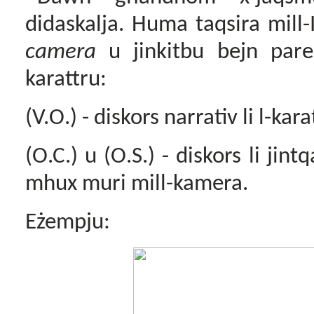
didaskalja. Huma taqsira mill-
camera
u jinkitbu bejn paren
karattru:
(V.O.) - diskors narrativ li l-kar
(O.C.) u (O.S.) - diskors li jint
mhux muri mill-kamera.
Eżempju: