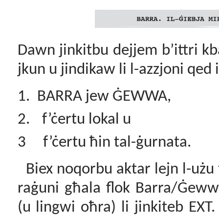
Dawn jinkitbu dejjem b’ittri k
jkun u jindikaw li l-azzjoni qed i
1.
BARRA jew ĠEWWA,
2.
f’ċertu lokal u
3
f’ċertu ħin tal-ġurnata.
Biex noqorbu aktar lejn l-użu
raġuni għala flok Barra/Ġewwa
(u lingwi oħra) li jinkiteb EXT.