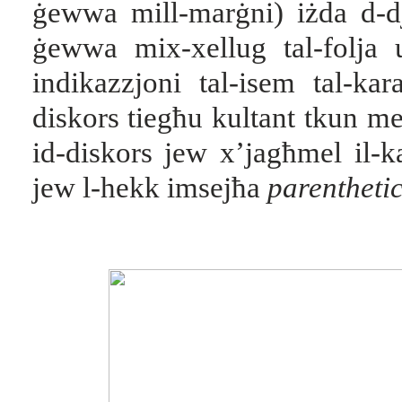
ġewwa mill-marġni) iżda d-dja
ġewwa mix-xellug tal-folja u 
indikazzjoni tal-isem tal-kar
diskors tiegħu kultant tkun me
id-diskors jew x’jagħmel il-ka
jew l-hekk imsejħa
parenthetic