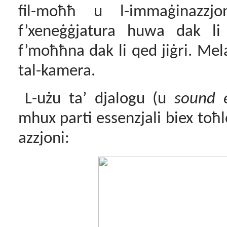
fil-moħħ u l-immaġinazzj
f’xeneġġjatura huwa dak li
f’moħħna dak li qed jiġri. Mela l
tal-kamera.
L-użu ta’ djalogu (u
sound e
mhux parti essenzjali biex toħlo
azzjoni: