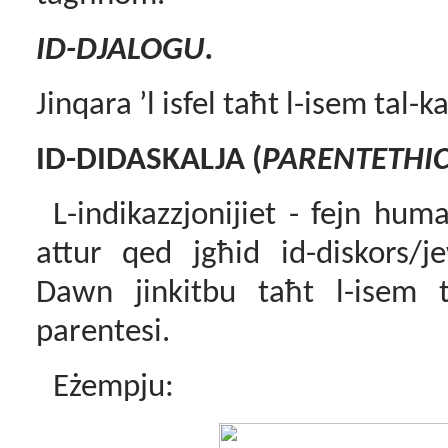
ID-DJALOGU.
Jinqara ’l isfel taħt l-isem tal-k
ID-DIDASKALJA (
PARENTETHIC
L-indikazzjonijiet - fejn hum
attur qed jgħid id-diskors/je
Dawn jinkitbu taħt l-isem t
parentesi.
Eżempju: