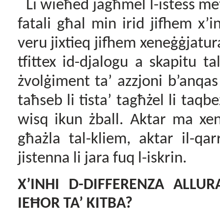
Li wieħed jagħmel l-istess met
fatali għal min irid jifhem x’
veru jixtieq jifhem xeneġġjatur
tfittex id-djalogu a skapitu
ta
żvolġiment ta’ azzjoni b’anqa
taħseb li tista’ tagħżel li taqbe
wisq ikun żball. Aktar ma xen
għażla tal-kliem, aktar il-qarr
jistenna li jara fuq l-iskrin.
X’INHI D-DIFFERENZA ALLU
IEĦOR TA’ KITBA?