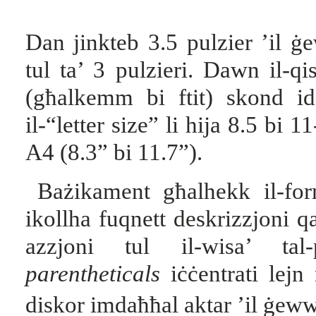
Dan jinkteb 3.5 pulzier ’il ġ
tul ta’ 3 pulzieri. Dawn il-q
(għalkemm bi ftit) skond id
il-“letter size” li hija 8.5 bi 1
A4 (8.3” bi 11.7”).
Bażikament għalhekk il-for
ikollha fuqnett deskrizzjoni qa
azzjoni tul il-wisa’ tal
parentheticals
iċċentrati lej
diskor imdaħħal aktar ’il ġew