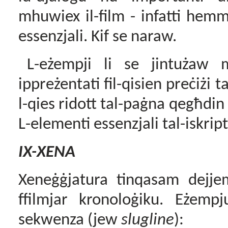
mhuwiex il-film - infatti hem
essenzjali. Kif se naraw.
L-eżempji li se jintuża
ippreżentati fil-qisien preċiżi 
l-qies ridott tal-paġna qegħdi
L-elementi essenzjali tal-iskript
IX-XENA
Xeneġġjatura tinqasam dejjem
ffilmjar kronoloġiku. Eżempj
sekwenza (jew
slugline
):