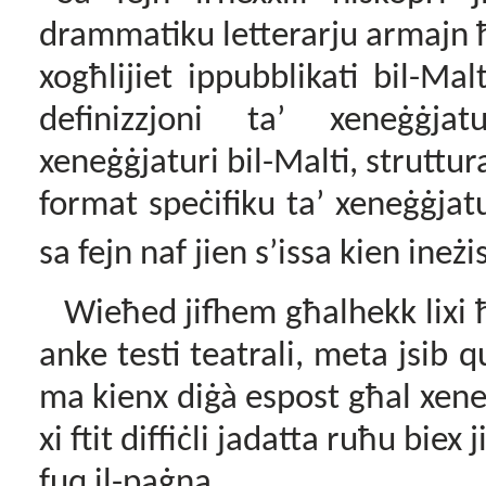
drammatiku letterarju armajn ħ
xogħlijiet ippubblikati bil-Ma
definizzjoni ta’ xeneġġjatu
xeneġġjaturi bil-Malti, strutturat
format speċifiku ta’ xeneġġjat
sa fejn naf jien s’issa kien ineżi
Wieħed jifhem għalhekk lixi ħ
anke testi teatrali, meta jsib 
ma kienx diġà espost għal xeneġġ
xi ftit diffiċli jadatta ruħu bie
fuq il-paġna.