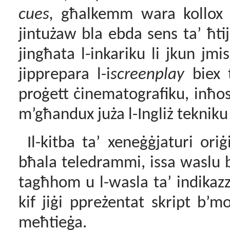
cues,
għalkemm wara kollox f
jintużaw bla ebda sens ta’ ħti
jingħata l-inkariku li jkun jmiss 
jipprepara l-i
screenplay
biex 
proġett ċinematografiku, inħo
m’għandux juża l-Ingliż teknik
Il-kitba ta’ xeneġġjaturi ori
bħala teledrammi, issa waslu 
tagħhom u l-wasla ta’ indikazz
kif jiġi ppreżentat skript b’m
meħtieġa.