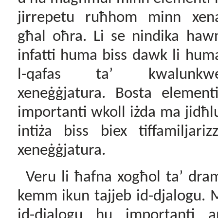
jirrepetu ruħhom minn xen
għal
oħra. Li se nindika haw
infatti huma b
iss dawk li hum
l-qafas ta’ kwalunkw
xeneġġjatura. Bosta element
importanti wkoll iżda ma jidħlux 
intiża biss biex tiffamiljari
xeneġġjatura.
Veru li ħafna xogħol ta’ dram
kemm ikun tajjeb id-djalogu.
id-djalogu hu importanti an