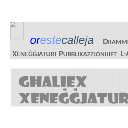
or
este
calleja
D
RAMM
X
P
L-
ENEĠĠJATURI
UBBLIKAZZJONIJIET