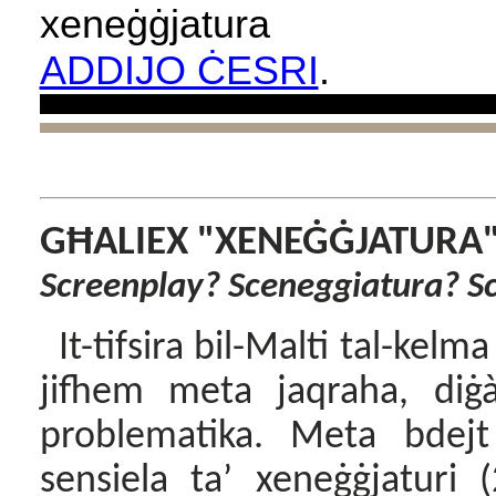
xeneġġjatura
ADDIJO ĊESRI
.
G
Ħ
ALIEX "XENEĠĠJATURA
Screenplay? Sceneggiatura? S
It-tifsira bil-Malti tal-kel
jifhem meta jaqraha, diġà
problematika. Meta bdejt i
sensiela ta’ xeneġġjaturi 