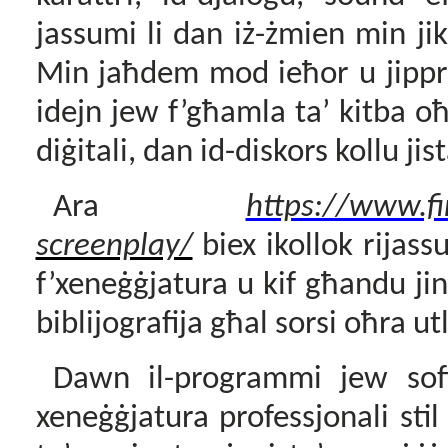
jassumi li dan iż-żmien min ji
Min jaħdem mod ieħor u jippre
idejn jew f’għamla ta’ kitba oħr
diġitali, dan id-diskors kollu jis
Ara
https://www.f
screenplay/
biex ikollok rijass
f’xeneġġjatura u kif għandu jint
biblijografija għal sorsi
oħra utl
Dawn il-programmi jew soft
xeneġġjatura professjonali st