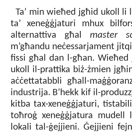
Ta’ min wieħed jgħid ukoll li l
ta’ xeneġġjaturi mhux bilfo
alternattiva għal
master s
m’għandu neċessarjament jitqie
fissi għal dan l-għan. Wieħed j
ukoll il-prattika biż-żmien jgħi
aċċettatabbli għall-maġġoran
industrija. B’hekk kif il-produzzj
kitba tax-xeneġġjaturi, tistabi
toħroġ xeneġġjatura mudell li
lokali tal-ġejjieni. Ġejjieni fe