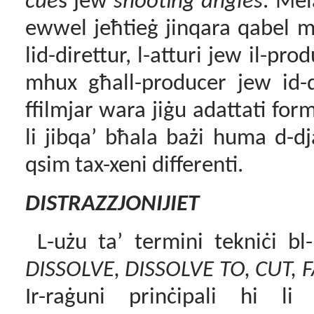
cue
s jew
shooting angles
. Mel
ewwel jeħtieġ jinqara qabel ma
lid-direttur, l-atturi jew il-pr
mhux għall-producer jew id-di
ffilmjar wara jiġu adattati forma
li jibqa’ bħala bażi huma d-dj
qsim tax-xeni differenti.
DISTRAZZJONIJIET
L-użu ta’ termini tekniċi bl-
DISSOLVE, DISSOLVE TO, CUT, 
Ir-raġuni prinċipali hi li