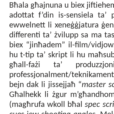
Bħala għajnuna u biex jiftiehem
adottat f’din is-sensiela ta’ 
ewwelnett li xeneġġjatura ġe
differenti ta’ żvilupp sa ma ta
biex “jinħadem” il-film/vidjo
hu t-tip ta’ skript li hu maħsu
għall-fażi ta’ produzzjo
professjonalment
/
teknikament b
bejn dak li jissejjaħ “
master s
Għalhekk li żgur m’għandhomx 
(magħrufa wkoll bħal
spec scr