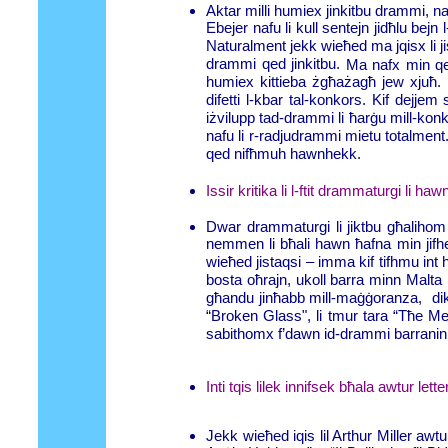
Aktar milli humiex jinkitbu drammi, na
Ebejer nafu li kull sentejn jidħlu b
Naturalment jekk wieħed ma jqisx li j
drammi qed jinkitbu.
Ma nafx min qed
humiex kittieba żgħażagħ jew xjuħ.
difetti l-kbar tal-konkors. Kif dejjem
iżvilupp tad-drammi li ħarġu mill-konk
nafu li r-radjudrammi mietu totalment. 
qed nifħmuh hawnhekk.
Issir kritika li l-ftit drammaturgi li ha
Dwar drammaturgi li jiktbu għalihom b
nemmen li bħali hawn ħafna min jifh
wieħed jistaqsi – imma kif tifhmu int h
bosta oħrajn, ukoll barra minn Malta li 
għandu jinħabb mill-maġġoranza, dik i
“Broken Glass", li tmur tara “Tħe Me
sabithomx f’dawn id-drammi barranin
Inti tqis lilek innifsek bħala awtur lett
Jekk wieħed iqis lil Arthur Miller awtu