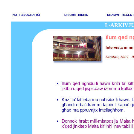
NOTI BIJOGRAFIĊI
DRAMMI BIKRIN
DRAMMI REĊENT
L-ARKIVJ
Ilum qed ng
Intervista
minn
Ottubru, 2002 I
Illum qed ngħidu li hawn kriżi ta' ki
jiktbu u qed jispiċċaw iżommu kollox
Kriżi ta’ kittieba ma naħsibx li hawn.
għandi erba’ drammi tajbin li kapaċi
għax ma ppruvajtx intellagħhom.
Donnok ħrabt mill-mistoqsija Malta h
x'qed jinkiteb Malta kif inhi inevitabli 