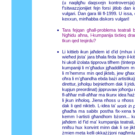
(u naqilgħu daqsxejn kontroversja)
f’sitwazzjonijiet fejn forsi jitlob da
vulgari. Dan ġara lili fl-1999. U issa,
kexxun, minħabba diskors vulgari!
Tara fejqan għall-problema teatrali b
Ngħidu aħna, l-kumpanija tixtieq dr
tkun qed teqirdu?
Li kittieb ikun jaħdem id d'id (mhux i
wieħed jista' jara bħala firda bejn il-ki
hi ukoll iżolata tipprova tifhem (tint
kumpaniji li m'għadux jgħaddilhom m
li m'hemmx min qed jikteb, jew għax "
oħra li m'għandha ebda bażi artistika).
direttur, joħolqu bejniethom dak li jr
kupjun preordinat) jippruvaw joħorġu 
fl-aħħar mill-aħħar ma tkunx idea ħażina 
li jkun inħoloq. Jiena nħoss u nħoss ħ
dak li qed nikteb. L-idea ta'
work in 
għadha ma sabitx postha fix-xena tea
kemm l-artisti għandhom bżonn... kupj
jaħdem id f'id ma' kumpanija teatrali,
nnifsu hux konvint minn dak li se j
żmien meta kelli okkażżjoni nagħmlu d