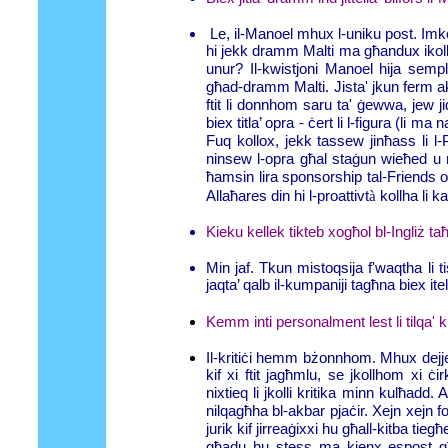
Le, il-Manoel mhux l-uniku post. Imk
hi jekk dramm Malti ma għandux ikollu l
unur? Il-kwistjoni Manoel hija sempli
għad-dramm Malti. Jista' jkun ferm akta
ftit li donnhom saru ta' ġewwa, jew ji
biex titla’ opra - ċert li l-figura (li
Fuq kollox, jekk tassew jinħass li l
ninsew l-opra għal staġun wieħed u 
ħamsin lira sponsorship tal-Friends o
Allaħares din hi l-proattivt
à
kollha li 
Kieku kellek tikteb xogħol bl-Ingliż ta
Min jaf. Tkun mistoqsija f'waqtha li ti
jaqta’ qalb il-kumpaniji tagħna biex i
Kemm inti personalment lest li tilqa' k
Il-kritiċi hemm bżonnhom.
Mhux dejje
kif xi ftit jagħmlu, se jkollhom xi 
nixtieq li jkolli kritika minn kulħadd
nilqagħha bl-akbar pjaċir. Xejn xejn 
jurik kif jirreaġixxi hu għall-kitba tieg
għadu hu stess ma kienx espost għat-