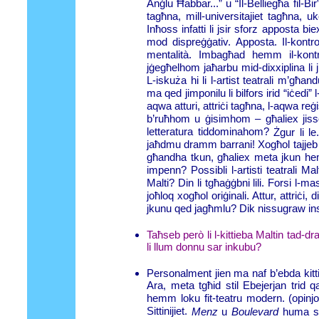
Anġlu Ħabbar...” u “Il-Belliegħa fil-Bir
tagħna, mill-universitajiet tagħna, u
Inħoss infatti li jsir sforz apposta b
mod dispreġġativ. Apposta. Il-kontr
mentalità. Imbagħad hemm il-kontro
jġegħelhom jaħarbu mid-dixxiplina li
L-iskuża hi li l-artist teatrali m’għandux
ma qed jimponilu li bilfors irid “iċedi” 
aqwa atturi, attriċi tagħna, l-aqwa reġ
b’ruħhom u ġisimhom – għaliex jissom
letteratura tiddominahom?
Żgur li le
jaħdmu dramm barrani! Xogħol tajjeb 
għandha tkun, għaliex meta jkun hemm
impenn? Possibli l-artisti teatrali M
Malti? Din li tgħaġġbni lili. Forsi l-
joħloq xogħol oriġinali. Attur, attriċ
jkunu qed jagħmlu? Dik nissugraw ins
Taħseb però li l-kittieba Maltin tad-
li llum donnu sar inkubu?
Personalment jien ma naf b’ebda kittie
Ara, meta tgħid stil Ebejerjan trid qab
hemm loku fit-teatru modern. (opinjoni
Sittinijiet.
Menz
u
Boulevard
huma sto