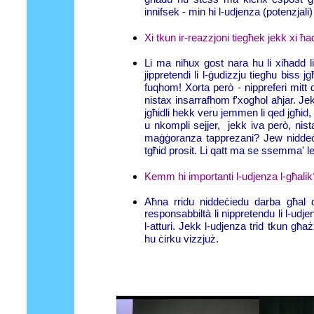
innifsek - min hi l-udjenza (potenzjali)
Xi tkun ir-reazzjoni tiegħek jekk xi 
Li ma niħux gost nara hu li xiħadd li
jippretendi li l-ġudizzju tiegħu biss
fuqhom! Xorta però - nippreferi mitt da
nistax insarrafhom f'xogħol aħjar. Jek
jgħidli hekk veru jemmen li qed jgħid,
u nkompli sejjer, jekk iva però, nista
maġġoranza tapprezani? Jew niddeċiedi
tgħid prosit. Li qatt ma se ssemma' l
Kemm hi importanti l-udjenza l-għal
Aħna rridu niddeċiedu darba għal d
responsabbiltà li nippretendu li l-udj
l-atturi. Jekk l-udjenza trid tkun għa
hu ċirku vizzjuż.
Oreste Call