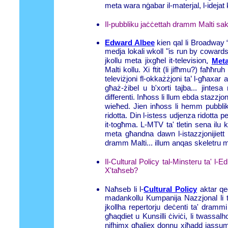
meta wara nġabar il-materjal, l-idejat 
Il-pubbliku jaċċettah dramm Malti 
Edward Albee
kien qal li Broadway “i
medja lokali wkoll "is run by cowards".
jkollu meta jixgħel it-television
.
Meta
Malti kollu. Xi ftit (li jifħmu?) faħħruh
televiżjoni fl-okkażżjoni ta’ l-għaxa
għaż-żibel u b'xorti tajba... jintes
differenti. Inħoss li llum ebda stazzjo
wieħed. Jien inħoss li hemm pubbli
ridotta. Din l-istess udjenza ridotta 
it-togħma. L-MTV ta' tletin sena ilu k
meta għandna dawn l-istazzjonijiett 
dramm Malti... illum anqas skeletru 
Il-Cultural Policy tal-Minsteru ta' l
X'taħseb?
Naħseb li l-
Cultural Policy
aktar qe
madankollu Kumpanija Nazzjonal li t
jkollha repertorju deċenti ta' drammi
għaqdiet u Kunsilli ċiviċi, li twassalh
nifhimx għaliex donnu xiħadd jassumi l