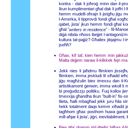
kontra - dak li joħroġ minn dan il-p
Ikun kumplimentari għal dak li joffri 
hemm mudelli oħrajn li jistgħu jiġu 
l-Amerka, li tipprovdi fondi għal xogħol
qabel, jista' jkun hemm fondi għal kors
għal "
" - fil-Manoe
writers in residence
diġà nibda nħoss ibejjet l-antagoniżmu
kultura tal-pajjiż? Għaliex jitqajmu l-
jseħħ?
Għax, kif taf, kien hemm min jakkuża l
Malta dejjem naraw il-klikkek fejn ma
Jekk nies li jaħdmu flimkien jissejħ
flimkien, imma jeskludi lil xiħadd ieħ
jiġu magħżulin biex imexxu dan il-Ku
artistikament ġenwin, imma wkoll li ma
bi preġudizzju politiku. Fuq kollox j
tmexxija għandha tkun "built-in" fis-si
tlieta, ħalli mbagħad jekk juru ħila st
hekk totalment daqs kemm xiħadd je
tagħhom għax posthom huwa garantit 
mill-aħjar li jista’, jiġri, inevitabilmen
Biex jitla' dramm irid jittella' bilfors i