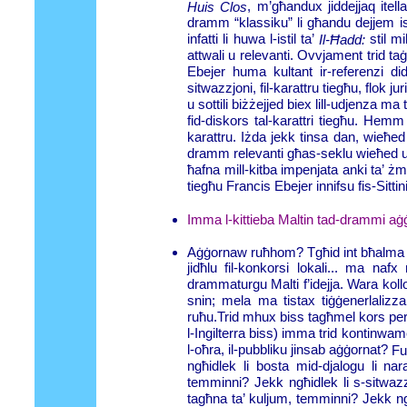
, m’għandux jiddejjaq itell
Huis Clos
dramm “klassiku” li għandu dejjem isib
infatti li huwa l-istil ta’
stil m
Il-Ħadd:
attwali u relevanti. Ovvjament trid taġ
Ebejer huma kultant ir-referenzi dida
sitwazzjoni, fil-karattru tiegħu, flok ju
u sottili biżżejjed biex lill-udjenza ma 
fid-diskors tal-karattri tiegħu. Hemm 
karattru. Iżda jekk tinsa dan, wieħed i
dramm relevanti għas-seklu wieħed u 
ħafna mill-kitba impenjata anki ta’ żm
tiegħu Francis Ebejer innifsu fis-Sittinij
Imma l-kittieba Maltin tad-drammi 
Aġġornaw ruħhom? Tgħid int bħalma għ
jidħlu fil-konkorsi lokali... ma na
drammaturgu Malti f’idejja. Wara ko
snin; mela ma tistax tiġġenerlalizz
ruħu.Trid mhux biss tagħmel kors perso
l-Ingilterra biss) imma trid kontinwa
l-oħra, il-pubbliku jinsab aġġornat?
Fu
ngħidlek li bosta mid-djalogu li na
temminni? Jekk ngħidlek li s-sitwazz
tagħna ta’ kuljum, temminni? Jekk ngħid