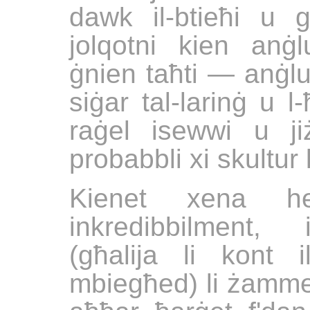
dawk il-btieħi u ga
jolqotni kien anġl
ġnien taħti — anġlu 
siġar tal-larinġ u l
raġel isewwi u j
probabbli xi skultur 
Kienet xena h
inkredibbilment, i
(għalija li kont 
mbiegħed) li żamme