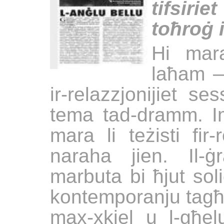
tifsiri
toħroġ 
Hi mar
laħam —
ir-relazzjonijiet s
tema tad-dramm. Im
mara li teżisti fir-
naraha jien. Il-ġr
marbuta bi ħjut soli
kontemporanju tagħ
max-xkiel u l-għelu