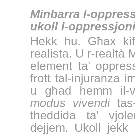
Minbarra l-oppress
ukoll I-oppressjoni
Hekk hu. Għax ki
realista. U r-realtà 
element ta' oppress
frott tal-injuranza
u għad hemm il-vjo
modus
vivendi
tas
theddida ta' vjol
dejjem. Ukoll jekk 