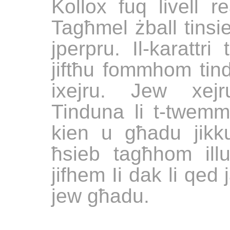
Kollox fuq livell re
Tagħmel żball tinsie
jperpru. Il-karattri
jiftħu fommhom tin
ixejru. Jew xejr
Tinduna li t-twem
kien u għadu jikku
ħsieb tagħhom ill
jifhem Ii dak li qed 
jew għadu.