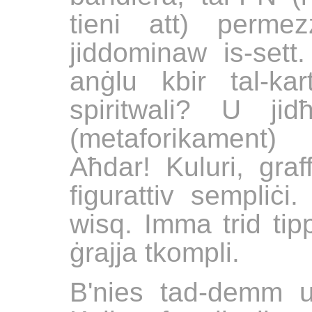
tieni att) permez
jiddominaw is-sett.
anġlu kbir tal-kar
spiritwali? U ji
(metaforikament)
Aħdar! Kuluri, graf
figurattiv sempliċi
wisq. Imma trid tip
ġrajja tkompli.
B'nies tad-demm u 