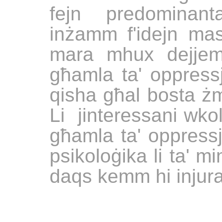
fejn predominant
inżamm f'idejn maski
mara mhux dejjem
għamla ta' oppress
qisha għal bosta żmi
Li jinteressani wkol
għamla ta' oppressj
psikoloġika li ta' mi
daqs kemm hi injura