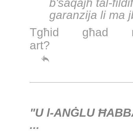
b'saqajh tal-fild
garanzija li ma j
Tgħid għad n
art?
"U l-ANĠLU ĦABB
...