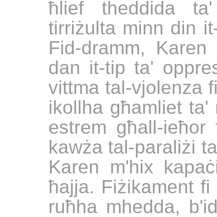
ħlief theddida
ta
tirriżulta minn din 
Fid-dramm, Karen ti
dan it-tip ta' oppr
vittma tal-vjolenza 
ikollha għamliet ta'
estrem għall-ieħor 
kawża tal-paraliżi ta
Karen m'hix kapaċi 
ħajja. Fiżikament f
ruħha mhedda, b'i