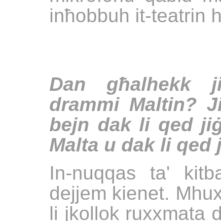
inħobbuh it-teatrin
Dan għalhekk ji
drammi Maltin? Jis
bejn dak li qed jiġ
Malta u dak li qed 
In-nuqqas ta' kitb
dejjem kienet. Mhux
li jkollok ruxxmata