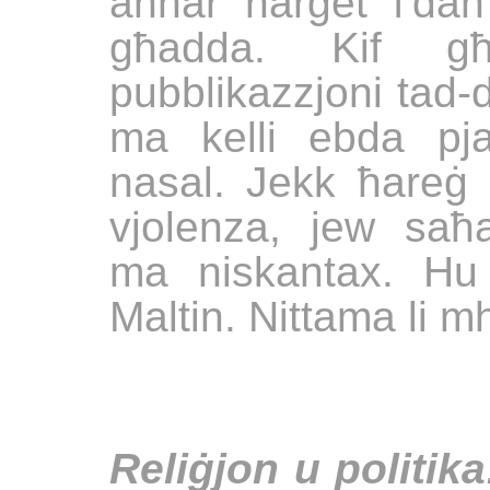
aħħar ħarġet f'dan
għadda. Kif għe
pubblikazzjoni tad-
ma kelli ebda pja
nasal. Jekk ħareġ iċ
vjolenza, jew saħa
ma niskantax. Hu 
Maltin. Nittama li m
Reliġjon u politika