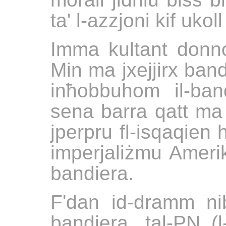
ta' l-azzjoni kif ukoll
Imma kultant donnok
Min ma jxejjirx ba
inħobbuhom il-ban
sena barra qatt ma r
jperpru fl-isqaqien 
imperjaliżmu Amerika
bandiera.
F'dan id-dramm nibd
bandiera, tal-PN (l