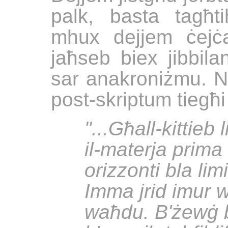
palk, basta tagħti
mhux dejjem ċejċa
jaħseb biex jibbilan
sar anakroniżmu. Ni
post-skriptum tieg
"...Għall-kittieb 
il-materja prima
orizzonti bla limi
Imma jrid
imur w
waħdu. B'żewġ ba