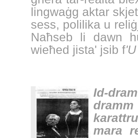
lingwaġg aktar skjet
sess, polilika u reliġ
Naħseb li dawn hu
wieħed jista' jsib f
'U
Id-dra
dramm b
karattr
mara r