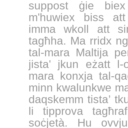
suppost ġie biex
m'huwiex biss att 
imma wkoll att si
tagħha. Ma rridx ng
tal-mara Maltija pe
jista' jkun eżatt l-
mara konxja tal-qa
minn kwalunkwe mar
daqskemm tista’ t
li tipprova tagħra
soċjetà. Hu ovvj