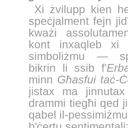
Xi żvilupp kien h
speċjalment fejn ji
kważi assolutamen
kont inxaqleb xi 
simboliżmu — speċ
bikrin li ssib f'
Erb
minn
Għasfui taċ-
jistax ma jinnuta
drammi tiegħi qed ji
qabel il-pessimiżmu
b'ċertu sentimental