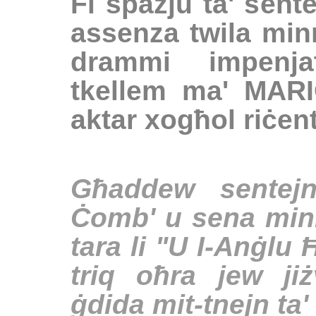
Fi spazju ta' sent
assenza twila minn
drammi impenjat
tkellem ma' MAR
aktar xogħol riċent
Għaddew sentejn
Ċomb' u sena minn 
tara li "U I-Anġlu
triq oħra jew jiż
ġdida mit-tnejn ta