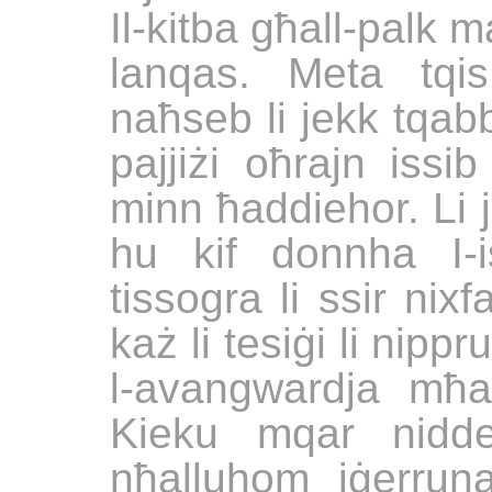
Il-kitba għall-palk 
lanqas. Meta tqis
naħseb li jekk tqab
pajjiżi oħrajn issi
minn ħaddiehor. Li j
hu kif donnha I-
tissogra li ssir nix
każ li tesiġi li nip
l-avangwardja mħar
Kieku mqar nidd
nħalluhom iġerrun