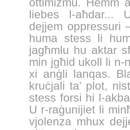
ottimiżmu. Hemm an
liebes l-aħdar...
dejjem oppressuri —
huma stess li huma
jagħmlu hu aktar sfo
min jgħid ukoll li 
xi anġli lanqas. B
kruċjali ta' plot, nis
stess forsi hi l-akb
U r-raġunijiet li mi
vjolenza mhux dejj