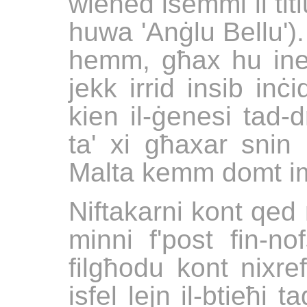
wieħed isemmi li tit
huwa 'Anġlu Bellu').
hemm, għax hu inev
jekk irrid insib inċi
kien il-ġenesi tad-
ta' xi għaxar snin i
Malta kemm domt ims
Niftakarni kont qed
minni f'post fin-no
filgħodu kont nixref
isfel lejn il-btieħi t