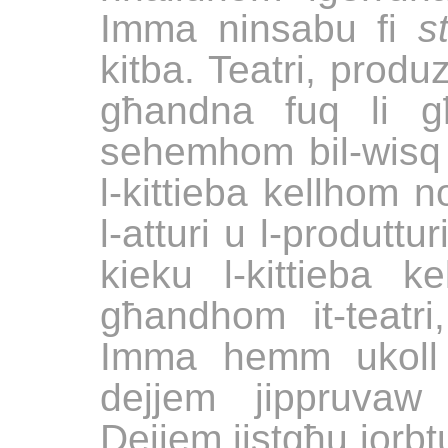
Imma ninsabu fi
s
kitba. Teatri, produzz
għandna fuq li g
sehemhom bil-wisq a
l-kittieba kellhom 
l-atturi u l-produttu
kieku l-kittieba k
għandhom it-teatri, 
Imma hemm ukoll li
dejjem jippruvaw ji
Dejjem jistgħu jorbtu