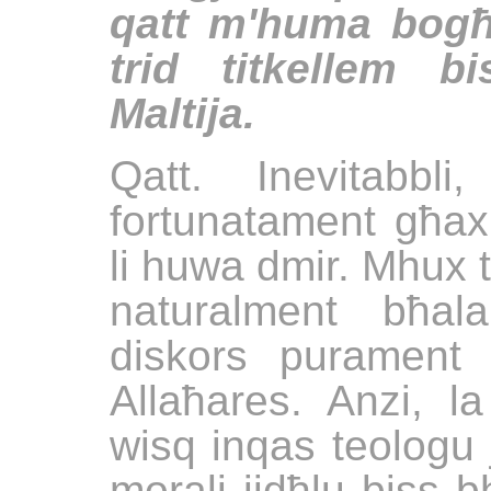
qatt m'huma bog
trid titkellem bi
Maltija.
Qatt. Inevitabbli
fortunatament għax
li huwa dmir. Mhux t
naturalment bħal
diskors purament p
Allaħares. Anzi, la
wisq inqas teologu je
morali jidħlu biss b