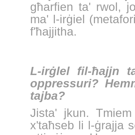
għarfien ta' rwol, jo
ma' l-irġiel (metafo
f'ħajjitha.
L-irġlel fil-ħajj
oppressuri? Hemm
tajba?
Jista' jkun. Tmiem 
x'taħseb li l-ġrajja s