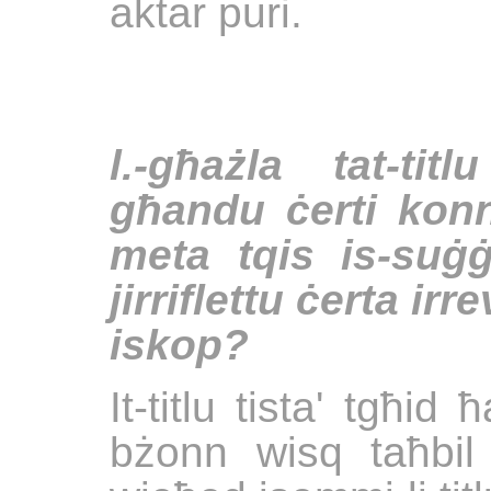
aktar puri.
l.-għażla tat-tit
għandu ċerti konno
meta tqis is-suġ
jirriflettu ċerta ir
iskop?
It-titlu tista' tgħ
bżonn wisq taħbil 