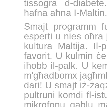
tissogra d-diabet
ħafna aħna I-Maltin
Smajt programm fu
esperti u nies oħra 
kultura Maltija. Il-
favorit. U kulmin 
iħobb il-palk. U ke
m'għadbomx jagħmlu
dari! U smajt iż-żaq
pultruni komdi fl-ist
mikrofonu qablu m