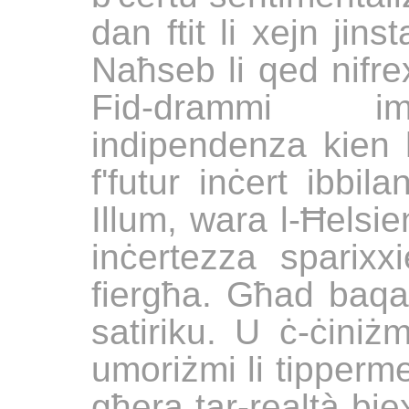
dan ftit li xejn jins
Naħseb li qed nifr
Fid-drammi im
indipendenza kien
f'futur inċert ibbil
Illum, wara l-Ħelsie
inċertezza sparixxi
fiergħa. Għad baqa' 
satiriku. U ċ-ċini
umoriżmi li tippermet
għera tar-realtà biex