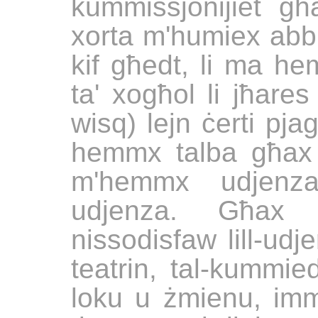
kummissjonijiet għ
xorta m'humiex abbun
kif għedt, li ma he
ta' xogħol li jħares 
wisq) lejn ċerti pja
hemmx talba għax
m'hemmx udjen
udjenza. Għax i
nissodisfaw lill-udj
teatrin, tal-kummied
loku u żmienu, imma