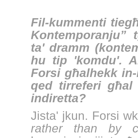
Fil-kummenti tiegħ
Kontemporanju” t
ta' dramm (konte
hu tip 'komdu'. 
Forsi għalhekk in-
qed tirreferi għa
indiretta?
Jista' jkun. Forsi w
rather than by 