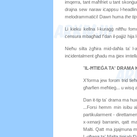
imqerra, tant maħfriet u tant skonġuri -
drajna sew naraw iċappsu l-headlines 
melodrammatiċi! Dawn huma
the ti
Li kieku kellna l-kuraġġ niftħu fo
ċensura mbagħad f'dan il-pajjiż hija l
Nieħu silta żgħira mid-daħla ta' 
inċidentalment għadu ma ġiex imtella
"
IL-ĦTIEĠA TA' DRAM
X'forma jew forom trid tieħu
għarfien meħtieġ... u wisq a
Dan it-tip ta' drama ma hu
...Forsi hemm min isibu akt
partikularment - direttame
x-xenarji barranin, qatt ma
Malti. Qatt ma jqajmuna mi
L-għana ta' Malta tinsab f'l-