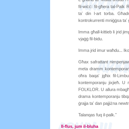
fil-wiċċ: fil-għera tal-Pal
ta' din l-art torba. Għa
kontrokurrenti mniġġsa ta' 
Imma għall-kittieb li jrid ji
vjaġġ fil-bidu.
Imma jrid imur waħdu... Ik
Għax safrattant nimpenjaw
meta dramm kontemporanju
oħra baqa' jgħix fil-Lim
kontemporanju jixjieħ. U m
FOLKLOR. U allura mbagħad i
drama kontemporanju tibqa' 
ġrajja ta' dan pajjiżna newtra
Talanqas fuq il-palk."
Il-flus, jum il-bluha