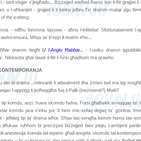
 tant stejjer x'jingħadu... Biżżejjed wieħed iħares lejn il-ftit ġrajjiet li
u l-aħbarijiet - ġrajjiet li li kieku jidhru f'xi dramm malajr jiġu ttim
p of the iceberg.
mmna - niftħu fommna tassew - aħna l-kittieba! Sfortunatament l-a
-awtoċensura. Mhux ta' b'xejn it-teatrin irħis...
l-aħħar dramm tiegħi
U l-Anġlu Ħabbar...
- l-uniku dramm ippubblika
'. Nikkwota għal dawk il-ftit li forsi għadhom ma qrawhx:
A KONTEMPORANJA
 din id-drama ...relevanti li attwalment ilha żmien twil ma tiġi mogħti
nqas l-appoġġ li jistħoqqilha fuq il-Palk (ineżistenti?) Malti?
x tip komdu, anzi, huwa skomdu ħafna. Forsi għalhekk in-nuqqas ta' ri
ar komdu jara x'inhu jsir 'il hinn mix-xefaq dejjaq ta' gżiritna. Imm
nt - jeħtieġ tip ta' drama ieħor. Għax tas-sengħa kemm huma tas-se
 jiffukaw ruħhom bi preċizjoni biżżejjed biex jolqtu l-ambjent partiku
ll-anestesija komda tat-tejatrin għall-ansjetà skomda tal-kontempora
istrata u fis-substrata ta' dan ġensa antik li għadu qatt ma tħalliet titt