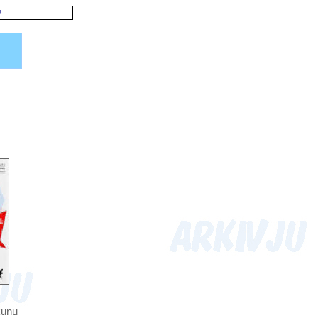
U
kunu