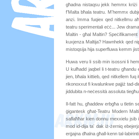
għadna nistaqsu jekk hemmx kriżi fit
f'Malta bħala teatru.
M'hemmx dubju, l
anzi. Imma fuqiex qed nitkellmu aħna? A
teatru sperimentali eċċ...
Jew drama?
Maltin - għal Maltin? Speċifikament g
kuxjenza Maltija? Hawnhekk qed nipp
mistoqsija hija superfluwa kemm jist
Huwa veru li ssib min isossni li hemm
U kulħadd jaqbel li t-teatru għandu
jien, bħala kittieb, qed nitkellem fuq
rikonoxxut fi kwalunkwe pajjiż tad-di
jiddubita n-neċessità assoluta tiegħu
Il-fatt hu, għaddew erbgħa u tletin
ġigantesk għat-Teatru Modern Malti
saflaħħar kien donnu rnexxielu jsib it
mod id-dija ta' dak iż-żerniq ebejer
erġajna dħalna għall-kenn tal-labirinti