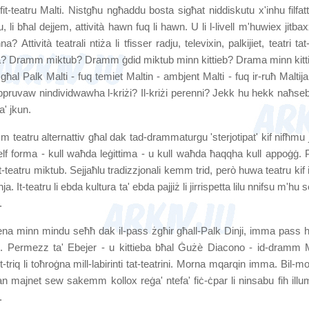
-teatru Malti. Nistgħu ngħaddu bosta sigħat niddiskutu x'inhu filfatt 
i bħal dejjem, attività hawn fuq li hawn. U li l-livell m'huwiex jitbax
ttività teatrali ntiża li tfisser radju, televixin, palkijiet, teatri tat-
 Dramm miktub? Dramm ġdid miktub minn kittieb? Drama minn kitt
ħal Palk Malti - fuq temiet Maltin - ambjent Malti - fuq ir-ruħ Maltija 
ruvaw nindividwawha l-kriżi? Il-kriżi perenni? Jekk hu hekk naħseb l
a' jkun.
 teatru alternattiv għal dak tad-drammaturgu 'sterjotipat' kif nifħmu j
 elf forma - kull waħda leġittima - u kull waħda ħaqqha kull appoġġ. 
 it-teatru miktub. Sejjaħlu tradizzjonali kemm trid, però huwa teatru kif
nja.
It-teatru li ebda kultura ta' ebda pajjiż li jirrispetta lilu nnifsu m'hu s
.
 sena minn mindu seħħ dak il-pass żgħir għall-Palk Dinji, imma pass 
. Permezz ta' Ebejer - u kittieba bħal Ġuż
è
Diacono - id-dramm M
-triq li toħroġna mill-labirinti tat-teatrini. Morna mqarqin imma. Bil-mo
jan majnet sew sakemm kollox reġa' ntefa' fiċ-ċpar li ninsabu fih illu
.