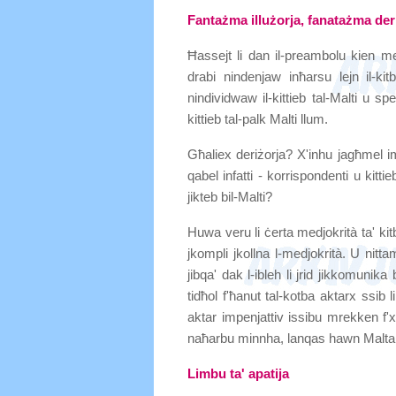
Fantażma illużorja, fanatażma der
Ħassejt li dan il-preambolu kien m
drabi nindenjaw inħarsu lejn il-kit
nindividwaw il-kittieb tal-Malti u sp
kittieb tal-palk Malti llum.
Għaliex deriżorja? X'inhu jagħmel i
qabel infatti - korrispondenti u kittie
jikteb bil-Malti?
Huwa veru li ċerta medjokrità ta' ki
jkompli jkollna l-medjokrità. U nitta
jibqa' dak l-ibleh li jrid jikkomunika b
tidħol f'ħanut tal-kotba aktarx ssib 
aktar impenjattiv issibu mrekken f'
naħarbu minnha, lanqas hawn Malta
Limbu ta' apatija