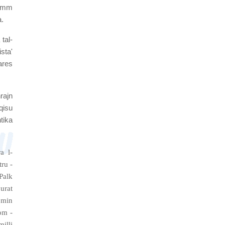
kemm
à.
 tal-
sta'
ħares
rajn
 qisu
tika
a l-
ru -
Palk
jurat
 min
om -
milli