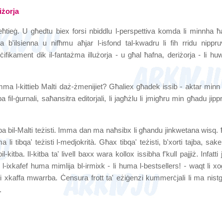
iżorja
eħtieġ. U għedtu biex forsi nbiddlu l-perspettiva komda li minnha ħ
ba b'ilsienna u nifħmu aħjar l-isfond tal-kwadru li fih rridu nippr
eċifikament dik il-fantażma illużorja - u għal ħafna, deriżorja - li huw
mma l-kittieb Malti daż-żmenijiet? Għaliex għadek issib - aktar minn 
ba fil-ġurnali, saħansitra editorjali, li jagħżlu li jmigħru min għadu jip
tba bil-Malti teżisti. Imma dan ma naħsibx li għandu jinkwetana wisq. Ħ
ma li tibqa' teżisti l-medjokrità. Għax tibqa' teżisti, b'xorti tajba, s
il-kitba. Il-kitba ta' livell baxx wara kollox issibha f'kull pajjiż. Infatti
li l-ixkafef huma mimlija bl-irmixk - li huma l-bestsellers! - waqt li x
xi xkaffa mwarrba. Ċensura frott ta' eżiġenzi kummerċjali li ma nist
.