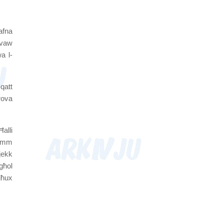
afna
uvaw
a l-
qatt
prova
alli
akemm
 jekk
ogħol
għux