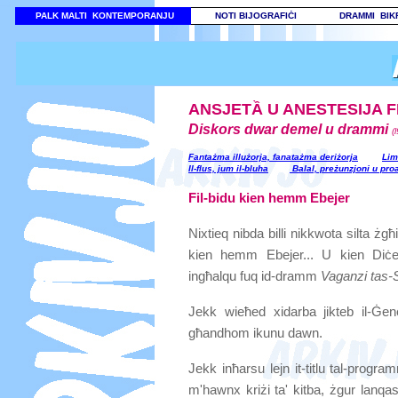
PALK MALTI KONTEMPORANJU
NOTI BIJOGRAFIĊI
DRAMMI BIK
ANSJETẦ U ANESTESIJA
Diskors dwar demel u drammi
(
Fantażma illużorja, fanatażma deriżorja
Lim
Il-flus, jum il-bluha
Balal, preżunzjoni u proa
Fil-bidu kien hemm Ebejer
Nixtieq nibda billi nikkwota silta żgħi
kien hemm Ebejer... U kien Diċem
ingħalqu fuq id-dramm
Vaganzi tas-
Jekk wieħed xidarba jikteb il-Ġen
għandhom ikunu dawn.
Jekk inħarsu lejn it-titlu tal-program
m'hawnx kriżi ta' kitba, żgur lanq