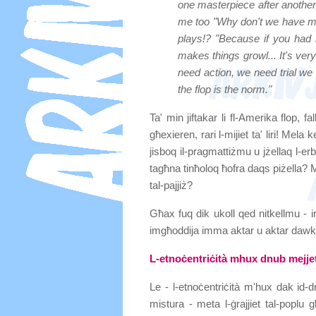
one masterpiece after another,
me too "Why don't we have mo
plays!? "Because if you had 
makes things growl... It's ve
need action, we need trial we 
the flop is the norm."
Ta' min jiftakar li fl-Amerika flop, fal
għexieren, rari l-mijiet ta' liri! M
jisboq il-pragmattiżmu u jżellaq l-er
tagħna tinħoloq ħofra daqs piżella? M'hi
tal-pajjiż?
Għax fuq dik ukoll qed nitkellmu - ir
imgħoddija imma aktar u aktar dawk
L-etnoċentriċità mhux dnub mejje
Le - l-etnoċentriċità m'hux dak id-d
mistura - meta l-ġrajjiet tal-pop