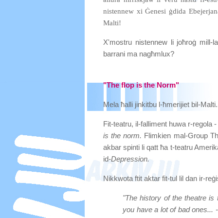
nistennew xi Ġenesi ġdida Ebejerjana 
Malti!
X'mostru nistennew li joħroġ mill-lab
barrani ma nagħmlux?
"The flop is the Norm"
Mela ħalli jinkitbu l-ħmerijiet bil-Malti.
Fit-teatru, il-falliment huwa r-regol
is the norm.
Flimkien mal-Group Thea
akbar spinti li qatt ħa t-teatru Amerikan
id
-Depression.
Nikkwota ftit aktar fit-tul lil dan ir-
"The history of the theatre i
you have a lot of bad ones... 