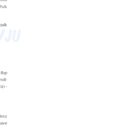
-Palk
palk
 flop
ill-
iżi -
less
have