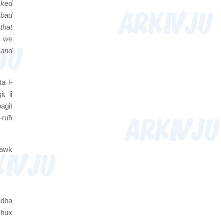
sked
 bad
that
, we
 and
ta l-
t li
baġit
r-ruħ
dawk
adha
mhux