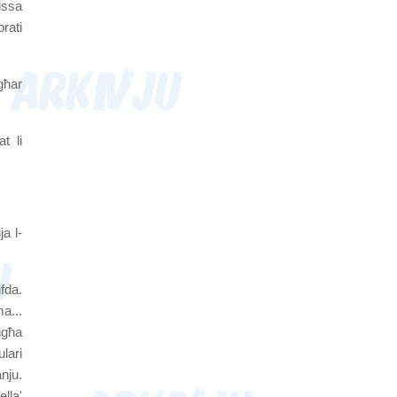
 issa
brati
għar
t li
ja l-
fda.
a...
ngħa
lari
nju.
ella'