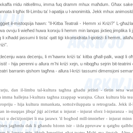
l-ixkaffa rridu nitkellmu, imma fuq dramm mhux maħdum. Għax sa
nnata li tgħix fil-Limbu ta' l-apatija u l-anonimità. Jekk mhux animosit
oġġiet il-mistoqsija hawn: "Il-Kitba Teatrali - Hemm xi Kriżi?" L-għażla
a ovvju li wieħed huwa konxju li hemm min lanqas jixtieq jimplika li ji
i xiħadd jassumi li tista' qatt tiġi kkonsidrata l-ipoteżi li hemm, alla
iżi".
deċenju wara deċenju, li m'hawnx kriżi ta' kitba għall-palk, waqt li oħ
isti! - hija perenni u allura m'hi kriżi xejn, u nibqgħu sejrin bit-teatrini
teatri barranin qishom tagħna - allura l-kriżi tassumi dimensjoni seman
arju, dan il-limbu tal-kultura tagħna għadu jeżisti - tletin sena war
a imma ħallejna l-kultura tagħna zzappap warajna. Għax kultura bla teat
propriju - hija kultura mmankata, sottożviluppata u retrograda. Jekk il-
n in-nuqqas jibqa' jiġi aċċettat u injurat - injurat sforz l-injuranza - in
nzi u deċiżjonijiet li ma jarawx 'il bogħod mill-imnieħer - injurat minn
iex jagħmlu dak li għandu bżonn isir - iżda ppruvaw u qatgħu qalbh
trem li lanqas min jikteb ħmerijiet għat-teatru Malti ma jinstab. Altru 