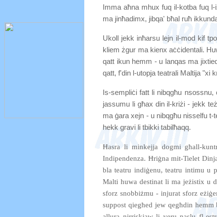
Imma aħna mhux fuq il-kotba fuq 
ma jinħadimx, jibqa' bħal ruħ ikkunda
Ukoll jekk inħarsu lejn il-mod kif tp
kliem żgur ma kienx aċċidentali. Huw
qatt ikun hemm - u lanqas ma jixtieq l
qatt, f'din l-utopja teatrali Maltija "xi kr
Is-sempliċi fatt li nibqgħu nsossnu, 
jassumu li għax din il-kriżi - jekk też
ma ġara xejn - u nibqgħu nisselfu t-
hekk gravi li tbikki tabilħaqq.
Ħasra li minkejja dogmi għall-kuntr
Indipendenza. Ħriġna mit-Tielet Dinj
bla teatru indiġenu, teatru intimu u 
Malti huwa destinat li ma jeżistix u da
sforz snobbiżmu - injurat sforz eżiġe
suppost qiegħed jew qegħdin hemm b
allura nirriskjaw li veru naslu fl-es