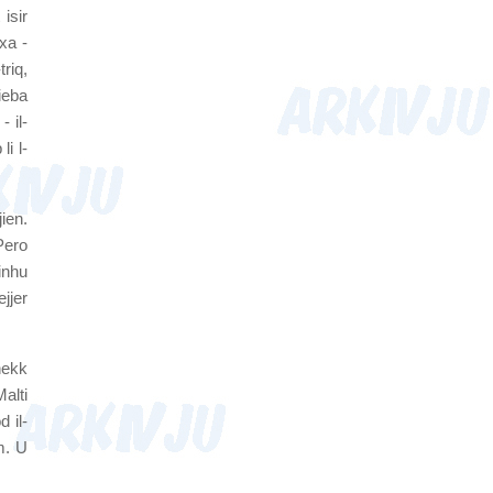
isir
xa -
triq,
ieba
- il-
i l-
ien.
Pero
 inhu
ejjer
hekk
alti
d il-
m. U