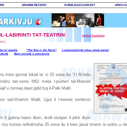
RIN
DRAMMI REĊENTI
PUBBLIKAZZJONIJIET
ARKIVJ
 FIL-LABIRINTI TAT-TEATRIN
English Translation
l997
)
bu ta' apatija
"The flop is the Norm"
L-etnoċentriċità mhux dnub mejjet
ttività
Bejn ansjetà u anestesija
ra minn ġurnal lokali ta' xi 25 sena ilu: "U fil-bidu
bru tas-sena l962 meta l-purtieri tal-Manoel
Sajf
u żernaq dawl ġdid fuq il-Palk Malti.
esi tad-Dramm Malti, żgur li l-ewwel sentenzi
m li ġabna hawn illum, ikolli nistqarr li jekk illum
as ma konna noħolmuha 25 sena ilu li kien jasal tmiem is-seklu u n