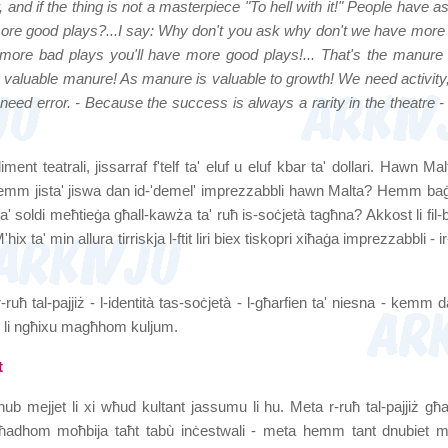
 and if the thing is not a masterpiece "To hell with it!" People have a
re good plays?...I say: Why don't you ask why don't we have more
more bad plays you'll have more good plays!... That's the manure 
ry valuable manure! As manure is valuable to growth! We need activity
need error. - Because the success is always a rarity in the theatre -
liment teatrali, jissarraf f'telf ta' eluf u eluf kbar ta' dollari. Hawn Mal
ela kemm jista' jiswa dan id-'demel' imprezzabbli hawn Malta? Hemm baġi
ba' soldi meħtieġa għall-kawża ta' ruħ is-soċjetà tagħna? Akkost li fil-
x ta' min allura tirriskja l-ftit liri biex tiskopri xiħaġa imprezzabbli - i
-ruħ tal-pajjiż - l-identità tas-soċjetà - l-għarfien ta' niesna - kemm 
 li ngħixu magħhom kuljum.
t
nub mejjet li xi wħud kultant jassumu li hu. Meta r-ruħ tal-pajjiż għ
lu għadhom moħbija taħt tabù inċestwali - meta hemm tant dnubiet 