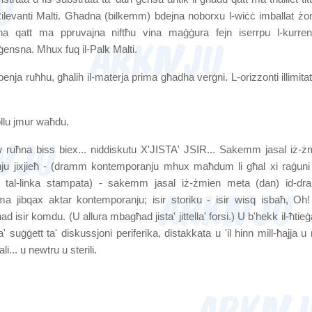
k Rilevanti Malti. Għadna (bilkemm) bdejna noborxu l-wiċċ imballat żo
dna qatt ma ppruvajna niftħu vina maġġura fejn iserrpu l-kurren
ġensna. Mhux fuq il-Palk Malti.
mpenja ruħhu, għalih il-materja prima għadha verġni. L-orizzonti illimitati
ollu jmur waħdu.
 ruħna biss biex... niddiskutu X'JISTA' JSIR... Sakemm jasal iż-ż
 jixjieħ - (dramm kontemporanju mhux maħdum li għal xi raġuni
bu tal-linka stampata) - sakemm jasal iż-żmien meta (dan) id-d
a jibqax aktar kontemporanju; isir storiku - isir wisq isbaħ, Oh! 
sir komdu. (U allura mbagħad jista' jittella' forsi.) U b'hekk il-ħtieġa
suġġett ta' diskussjoni periferika, distakkata u 'il hinn mill-ħajja u m
li... u newtru u sterili.