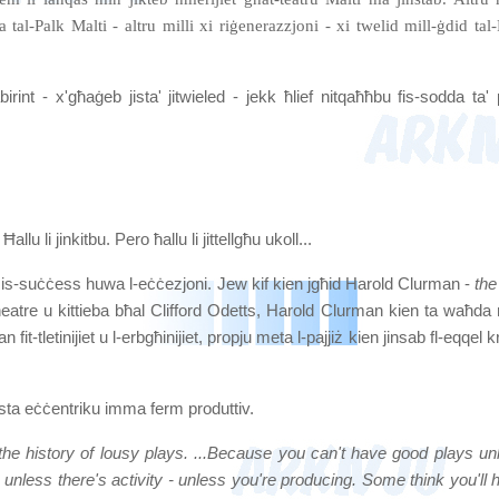
tal-Palk Malti - altru milli xi riġenerazzjoni - xi twelid mill-ġdid tal
irint - x'għaġeb jista' jitwieled - jekk ħlief nitqaħħbu fis-sodda ta' 
 Ħallu li jinkitbu.
Pero ħallu li jittellgħu ukoll...
a - is-suċċess huwa l-eċċezjoni. Jew kif kien jgħid Harold Clurman -
the
tre u kittieba bħal Clifford Odetts, Harold Clurman kien ta waħda m
 fit-tletinijiet u l-erbgħinijiet, propju meta l-pajjiż kien jinsab fl-eqqel kr
reġista eċċentriku imma ferm produttiv.
s the history of lousy plays. ...Because you can't have good plays un
- unless there's activity - unless you're producing. Some think you'll 