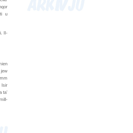
nqor
ti u
. II-
mien
 jew
ramm
Isir
 ta'
ill-