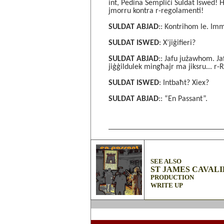
int, Pedina Sempliċi Suldat Iswed
jmorru kontra r-regolamenti!
SULDAT ABJAD
:: Kontrihom le. Im
SULDAT ISWED
: X’jiġifieri?
SULDAT ABJAD
:: Jafu jużawhom. J
jiġġildulek mingħajr ma jiksru... 
SULDAT ISWED
: Intbaħt? Xiex?
SULDAT ABJAD
:: “En Passant”.
______________________________________________
SEE ALSO
ST JAMES CAVAL
PRODUCTION
WRITE UP