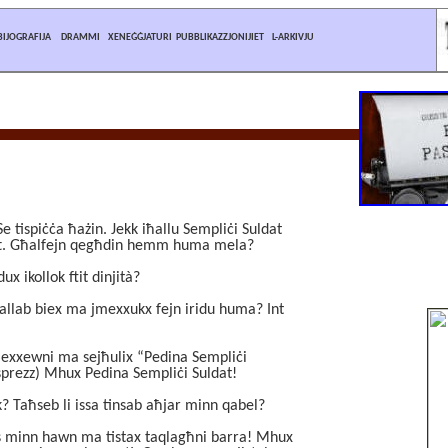
B
IJOGRAFIJA
DRAMMI
XENEĠĠJATURI
P
UBBLIKAZZJONIJIET
L-ARKIVJU
.Se tispiċċa ħażin. Jekk iħallu Sempliċi Suldat
att. Għalfejn qegħdin hemm huma mela?
ux ikollok ftit dinjità?
ittallab biex ma jmexxukx fejn iridu huma? Int
xxewni ma sejħulix “Pedina Sempliċi
isprezz) Mhux Pedina Sempliċi Suldat!
k? Taħseb li issa tinsab aħjar minn qabel?
s minn hawn ma tistax taqlagħni barra! Mhux