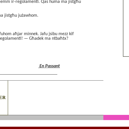
! Hemm ir-regolamenti. Qas huma ma jistgħu
ma jistgħu jużawhom.
afuhom aħjar minnek. Jafu jsibu mezz kif
r-Regolamenti! — Għadek ma ntbaħtx?
En Passant
________________________________________
IER