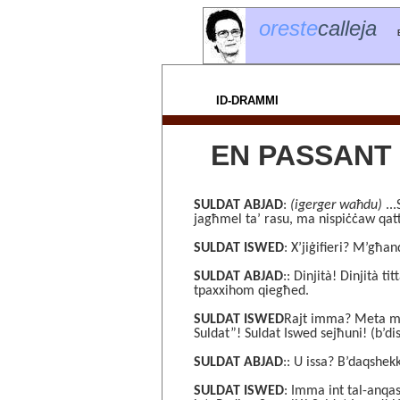
or
este
calleja
ID-DRAMMI
EN PASSANT
SULDAT ABJAD
:
(igerger waħdu)
..
jagħmel ta’ rasu, ma nispiċċaw q
SULDAT ISWED
: X’jiġifieri? M’għand
SULDAT ABJAD
:: Dinjità! Dinjità t
tpaxxihom qiegħed.
SULDAT ISWED
Rajt imma? Meta me
Suldat”! Suldat Iswed sejħuni! (b’d
SULDAT ABJAD
:: U issa? B’daqshek
SULDAT ISWED
: Imma int tal-anqa