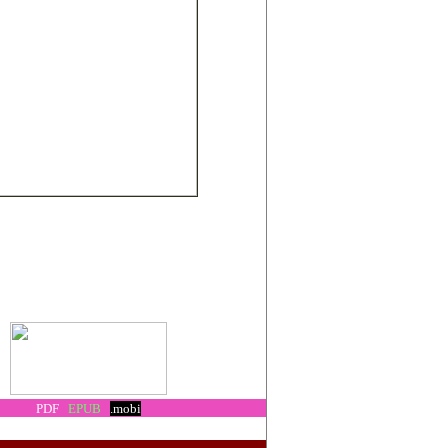
PDF
EPUB
.mobi