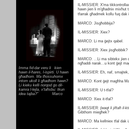
IL-MISSIER: X'ma tikkontrollax
hawn jien li m'għadnix mixħut t
tfarrak għadmek kollu fuq dak
MARCO: Jisgħobbija?
IL-MISSIER: Xiex?
MARCO: Li ma ġejtx qabel.
IL-MISSIER: Xiex jisgħobbik?
MARCO: ...Li ma sibtekx jien 
ngħaddi narak...u kont ġejt m
Imma fid-dar veru li
kien
hawn il-ħares, l-ispirti. U hawn
IL-MISSIER: Eh, naf, smajtek, 
għadhom. Ma tħossuhomx
intom ukoll li għadhom hawn?
MARCO: Kont ġejt magħha Ma
Li kieku kelli norqod ġo dil-
kamra l-lejla, x'taħsbu: tkun
IL-MISSIER: U t-tfal?
idea tajba?"
Marco
MARCO: Xiex it-tfal?
IL-MISSIER:
(waqt li jiftaħ il
Ġibthom miegħek?
MARCO: Ma kellniex tfal dak i