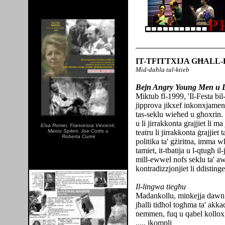
IT-TFITTXIJA GĦALL
Mid-daħla tal-ktieb
Bejn Angry Young Men u 
Miktub fl-1999, 'Il-Festa bil-
jipprova jikxef inkonxjament
tas-seklu wieħed u għoxrin. 
u li jirrakkonta grajjiet li 
Elsa Romei, Francesca Vincenti,
Marco Spiteri, Joe Cortis u
teatru li jirrakkonta ġrajjiet
Roberta Curmi
politika ta' gżiritna, imma wk
tamiet, it-tbatija u l-qtugħ i
mill-ewwel nofs seklu ta' aw
kontradizzjonjiet li ddistin
Il-lingwa tiegħu
Madankollu, minkejja dawn ir-r
jħalli tidħol togħma ta' akka
nemmen, fuq u qabel kollox, l
..... ikompli