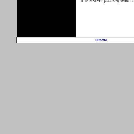
IL-MISSIER:
(akkuża)
Wara ħa
--------------------------------------------
RA
DRAMMI