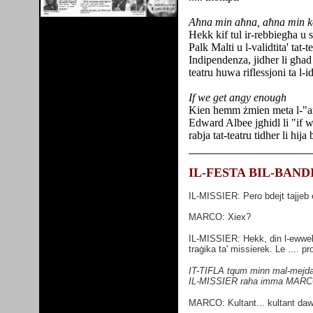
Aħna min aħna, aħna min 
Hekk kif tul ir-rebbiegħa u 
Palk Malti u l-validtita' tat
Indipendenza, jidher li għad 
teatru huwa riflessjoni ta l-i
If we get angy enough
Kien hemm żmien meta l-"an
Edward Albee jgħidl li "if 
rabja tat-teatru tidher li hij
IL-FESTA BIL-BAND
I
L-MISSIER: Pero bdejt tajjeb e
MARCO: Xiex?
IL-MISSIER: Hekk, din l-ewwel 
traġika ta' missierek. Le .... pr
IT-TIFLA tqum minn mal-mejda u
IL-MISSIER raha
MARCO: Kultant... kultant dawn m