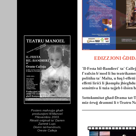
EDIZZJONI ĠDID
'Il-Festa bil-Bandieri' ta' Calle
f'xulxin b'mod li hu teatrikame
politiku ta' Malta, u fuq l-effett
effetti liriċi li jkomplu jbiegħd
sensittiva li tuża tajjeb l-ilsien 
Sottokumitat għad-Drama tat-Te
miz-żewġ drammi li t-Teatru Naz
Posters maħruġa għall-
produzzjoni fil-Manoel
f'Novembru 2003.
Ritratti oriġinali ta' Darren
Zammit Lupi.
Disinn tal-handouts,
Oreste Calleja