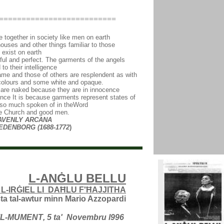
==========================
 together in society like men on earth
ouses and other things familiar to those
 exist on earth
iful and perfect. The garments of the angels
to their intelligence
lame and those of others are resplendent as with
s colours and some white and opaque.
 are naked because they are in innocence
ce It is because garments represent states of
 so much spoken of in theWord
the Church and good men.
AVENLY ARCANA
DENBORG (1688-1772
)
L-ANĠLU BELLU
 L-IRĠIEL LI DAĦLU F'ĦAJJITHA
sta tal-awtur minn Mario Azzopardi
IL-MUMENT
,
5 ta' Novembru l996