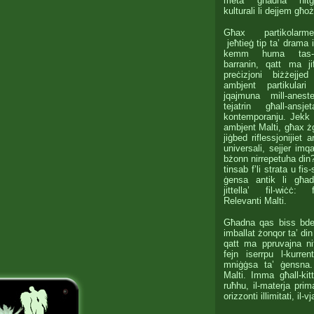
meta għadna nitgħ
kulturali li dejjem għo
Għax partikolarme
jeħtieġ tip ta’ drama 
kemm huma tas-se
barranin, qatt ma j
preċizjoni biżżejje
ambjent partikular
jqajmuna mill-anes
tejatrin għall-ans
kontemporanju. Jekk w
ambjent Malti, għax żg
jiġbed riflessjonijiet a
universali, sejjer im
bżonn nirrepetuha din?
tinsab f’li strata u fis
ġensa antik li għa
jittella’ fil-wiċċ: 
Relevanti Malti.
Għadna qas biss bde
imballat żonqor ta’ din
qatt ma ppruvajna n
fejn iserrpu l-kurren
mniġġsa ta’ ġensna.
Malti. Imma għall-kitt
ruħhu, il-materja prim
orizzonti illimitati, il-v