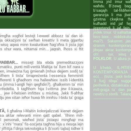
Imma jrid imur waħ
waħdu. B’żewġ bagal
b’saqajh tal-fildif
garanzija li ma jbat
gżiritna ċkejkna f
kulħadd irid jaf fe
jippretendi li jaf fe
jridek tmur. U safratt
 ġimgħa xogħol lestejt l-ewwel abbozz ta’ dan id-
biss biex... niddiskutu x
ja okkażjoni ta’ serħan kreattiv li meta ġġarrbu
mai
?). Sakemm jas
 u wisq aqwa minn kwalunkwe ħag’oħra li jista jiġri
dramm kontemporan
 xhur wara, nittamai min... jaqrah, iħoss xi ftit
jibqax aktar kontempor
oh!, isir, wisq 
FOLKLOR
. U allura j
ĦABBAR...
missejt bla ebda premeditazzjoni
atiku, punti mill-verità Maltija ta’ llum kif nara u
U b’hekk, IL-ĦT
Karen, imwieżna fuq ġmienaħ (mhux dejjem sodi) ta’
KONTEMPORANJA li 
nifhem li tista’ tirrapreżenta l-essenza femminili
eċċ... (tista’, jekk tixt
fferenti li għadhom ma ħallewhiex issib l-identità
‘il fuq) tibqa’ suġġe
lu (imma l-anġli fejn qegħdin?), għalkemm ta’ min
periferika, distakkata u
infedelta, li tagħhom hija l-vittma jew il-kawza,
mill-ġrajja ta’ dan pa
... jew il-ħelsien imfittex u mixtieq. Jekk fl-aħħar
newtru u sterili. Talanq
jew xitan ieħor huwa fih innifsu l-bidu ta’ ġrajja
--------------------------------
TẦ,
li għalina l-Maltin kolonjalizzati kienet dejjem
sa aktar relevanti minn qatt qabel. ’Ilhinn mill-
l personali, wieħed jista’ jistaqsi mingħajr ma
i: x’inhi “mara” fis-soċjeta tagħna hija u riesqa lejn
ittja f’dinja teknoloġika li (b’xorti tajba) tidher li