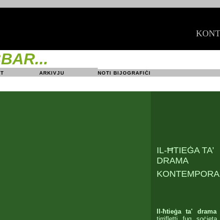
KONT
BAR...
JONIJIET
ARKIVJU
NOTI BIJOGRAFIĊI
IL-ĦTIEĠA TA’
DRAMA
KONTEMPORA
Il
-ħtieġa
ta' drama 
tirrifletti fuq soċjet