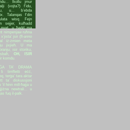
du... Ikollu jmur
ji (vojta?) f’idu,
erru, u... b’ebda
ix. Talanqas f’din
fulata wisq. Fejn
jn sejjer, kulħadd
jn mort, u ħadd ma
ant nimpenjaw ruħna
’jista' jsir (fl-
anno
al iż-żmien meta
ju jixjieħ. U ma
anju; isir storiku,
isbaħ,
OH, ISIR
sir komdu.
IEĠA TA’ DRAMA
tirrifletti eċċ,
ieq, terġa’ tara aktar
tt ta’ diskussjoni
 ’il hinn mill-ħajja u
jjiżna newtrali... u
as fuq il-palk.