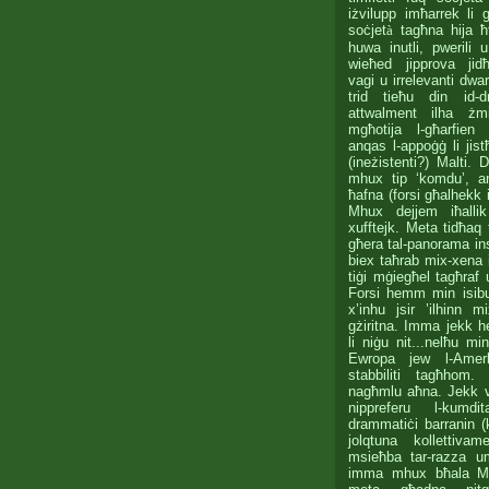
iżvilupp imħarrek li 
soċjet
à
tagħna hija ħt
huwa inutli, pwerili 
wieħed jipprova jidħo
vagi u irrelevanti dwa
trid tieħu din id-d
attwalment ilha żm
mgħotija l-għarfie
anqas l-appoġġ li jist
(ineżistenti?) Malti. 
mhux tip ‘komdu’, 
ħafna (forsi għalhekk i
Mhux dejjem iħalli
xufftejk. Meta tidħaq t
għera tal-panorama i
biex taħrab mix-xena 
tiġi mġiegħel tagħraf u
Forsi hemm min isib
x’inhu jsir ’ilhinn m
gżiritna. Imma jekk 
li niġu nit...nelħu mi
Ewropa jew l-Amerka
stabbiliti tagħhom
nagħmlu aħna. Jekk v
nippreferu l-kumdi
drammatiċi barranin (
jolqtuna kollettiva
msieħba tar-razza um
imma mhux bħala Malt