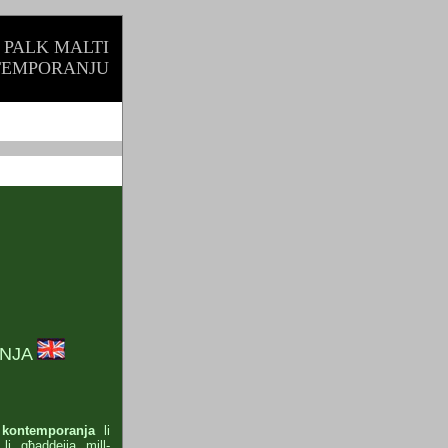
PALK MALTI
EMPORANJU
NJA
kontemporanja
li
a li għaddejja mill-