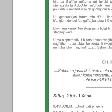
hija sa fl-aħħar miftuma mill-inkubi t
sterilizzata ta’ ALDO fejn m’għadx hemm 
jekk mhux imdendlin minn għonqhom b’kul
U l-ġenerazzjoni futura min hi? L-uli
b’anġlu mdendel fuq gaffa jkanataw l-Ole
Dawn ma kenux il-mistoqsijiet li bdejt bih
staqsejt wara.
U ma nippretendix li bilfors tinsab tweġi
nagħtihom sura aktar konkreta. It-tweġi
min għandhom jiġu indirizzati. Seħmi għa
OH, 
....Sakemm jasal iż-żmien meta 
aktar kontemporanju; is
oh! isir FOLKLO
=================
Silta
;
2 Att - 1 Xena
IL-ĦADDIEM: ...Nudi qatt pinġejt?