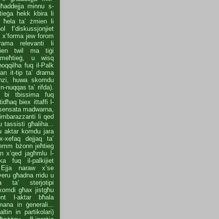
għaddejja minnu s-
ieġa hekk kbira li
u ħela ta’ żmien li
l f’diskussjonjiet
r x’forma jew forom
rama relevanti li
ien twil ma tiġi
n meħtieġ, u wisq
ħoqqilha fuq il-Palk
Dan it-tip ta’ drama
anzi, huwa skomdu
n-nuqqas ta’ rifda).
k bi tbissima fuq
idħaq biex ittaffi l-
nsensata madwarna,
imbarazzanti li qed
 tassisti għaliha...
u aktar komdu jara
ix-xefaq dejjaq ta’
hemm bżonn jeħtieġ
nn x’qed jagħmlu l-
 fuq il-palkijiet
. Ejja naraw x’se
eru għadna rridu u
ta ta’ sterjotipi
komdi għax jistgħu
ment l-aktar bħala
ana in ġenerali...
in in partikolari)