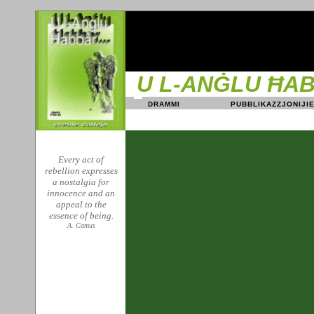
U L-ANĠLU ĦAB
DRAMMI
PUBBLIKAZZ
Every act of
rebellion expresses
a nostalgia for
innocence and an
appeal to the
essence of being.
A. Camus