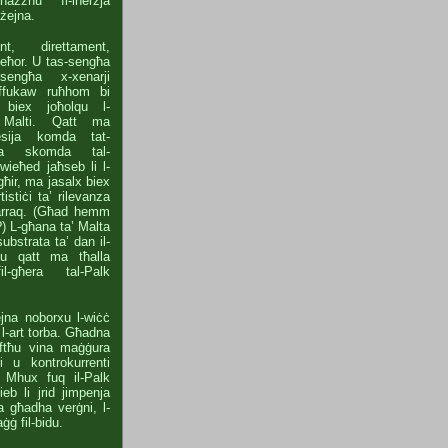
ażżnu fl-inerżja
żżejna.
nt, direttament,
ieħor. U tas-sengħa
ngħa x-xenarji
iffukaw ruħhom bi
d biex joħolqu l-
i Malti. Qatt ma
tesija komda tat-
jeta skomda tal-
ieħed jaħseb li l-
ħir, ma jasalx biex
rtistiċi ta’ rilevanza
qarraq. (Għad hemm
) L-għana ta’ Malta
-substrata ta’ dan il-
du qatt ma tħalla
fil-għera tal-Palk
jna noborxu l-wiċċ
 l-art torba. Għadna
iftħu vina maġġura
ti u kontrokurrenti
 Mhux fuq il-Palk
ieb li jrid jimpenja
a għadha verġni, l-
jaġġ fil-bidu.