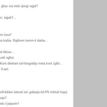
għax ma tridx tpinġi raġel?
, tajjeb?...
em issa?
fna kotba. Rajthom kemm-il darba...
 tibżax...
lli ngħid.
t dilettant tal-fotografija meta kont żgħir...
l-arti.
mill-bibien laterali tal- gallarija bil-PN miktub fuqu)
fuqu?
ndu x’jaqsam?