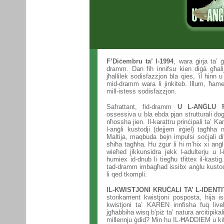
F’Diċembru ta’ l-1994
, wara ġirja ta’
dramm. Dan fih innifsu kien diġà għali
jħallilek sodisfazzjon bla qies, ’il hinn
mid-dramm wara li jinkiteb. Illum, ħames
mill-istess sodisfazzjon.
Safrattant, fid-dramm
U L-ANĠLU 
ossessiva u bla ebda pjan strutturali dogm
nħossha jien. Il-karattru prinċipali ta’ 
l-anġli kustodji (dejjem irġiel) tagħha 
Maltija, maqbuda bejn impulsi soċjali di
sħiħa tagħha. Hu żgur li hi m’hix xi anġ
wieħed jikkunsidra jekk l-adulterju u l-
humiex id-dnub li tiegħu tfittex il-kastig
tad-dramm imbagħad issibx anġlu kustodju 
li qed tkompli.
IL-KWISTJONI KRUĊALI TA’ L-IDENTI
storikament kwistjoni posposta, hija is
kwistjoni ta’ KAREN innfisha fuq livel
jgħabbiha wisq b’piż ta’ natura arċitipikal
millennju ġdid? Min hu IL-ĦADDIEM u kif jiff