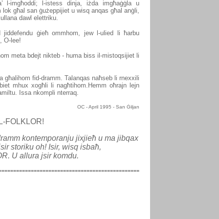
a’ l-imgħoddi; l-istess dinja, iżda imgħaġġla u
lok għal san ġużeppijiet u wisq anqas għal anġli,
lana dawl elettriku.
ed jiddefendu ġieħ ommhom, jew l-ulied li ħarbu
, O-lee!
om meta bdejt nikteb - huma biss il-mistoqsijiet li
ba għalihom fid-dramm. Talanqas naħseb li rnexxili
biet mhux xogħli li nagħtihom.
Hemm oħrajn lejn
miltu. Issa nkompli nterraq.
OC -
April 1995 - San Ġiljan
IL-FOLKLOR!
dramm kontemporanju jixjieħ u ma jibqax
ir storiku oh! Isir, wisq isbaħ,
R. U allura jsir komdu.
================================================