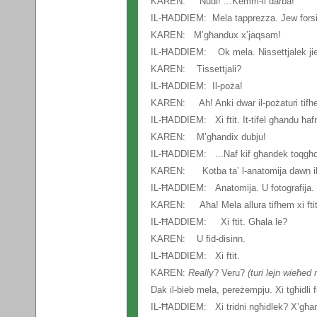
KAREN: Nudi! ...Kemm-il darba!
IL-ĦADDIEM: Mela tapprezza. Jew forsi 
KAREN: M’għandux x’jaqsam!
IL-ĦADDIEM: Ok mela. Nissettjalek jien
KAREN: Tissettjali?
IL-ĦADDIEM: Il-poża!
KAREN: Ah! Anki dwar il-pożaturi tifh
IL-ĦADDIEM: Xi ftit. It-tifel għandu ħa
KAREN: M’għandix dubju!
IL-ĦADDIEM: ...Naf kif għandek toqgħod
KAREN: Kotba ta’ l-anatomija dawn iko
IL-ĦADDIEM: Anatomija. U fotografija. Kon
KAREN: Aħa! Mela allura tifhem xi ftit f
IL-ĦADDIEM: Xi ftit. Għala le?
KAREN: U fid-disinn.
IL-ĦADDIEM: Xi ftit.
KAREN:
Really
? Veru?
(turi lejn wieħed 
Dak il-bieb mela, pereżempju. Xi tgħidli 
IL-ĦADDIEM: Xi tridni ngħidlek? X’għa