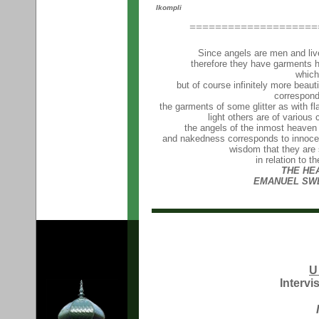
Ikompli
====================
Since angels are men and live
therefore they have garments h
which
but of course infinitely more beaut
correspond 
the garments of some glitter as with f
light others are of variou
the angels of the inmost heaven
and nakedness corresponds to innocen
wisdom that they are
in relation to 
THE HE
EMANUEL SWE
U
Intervi