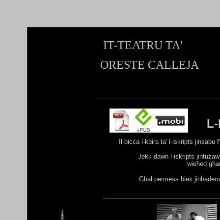
IT-TEATRU TA'
ORESTE CALLEJA
L
Il-biċċa l-kbira ta' l-iskripts jinsabu
Jekk da
w
n l-iskript
s
jintuża
wieħed
għa
G
ħ
al permess biex jinħadem 