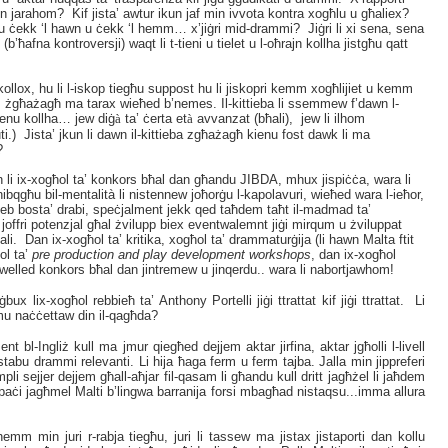
min jarahom
? Kif jista’ awtur ikun jaf min ivvota kontra xogħlu u għaliex?
smu ċekk ‘l hawn u ċekk ‘l hemm… x’jiġri mid-drammi?
Jiġri li xi sena, sena
b’ħafna kontroversji) waqt li t-tieni u tielet u l-oħrajn kollha jistgħu qatt
kollox, hu li l-iskop tiegħu suppost hu li jiskopri kemm xogħlijiet u kemm
, żgħażagħ ma tarax wieħed b’nemes. Il-kittieba li ssemmew f’dawn l-
ienu kollha… jew diġ
à
ta’ ċerta et
à
avvanzat (bħali), jew li ilhom
ti.) Jista’ jkun li dawn il-kittieba zgħażagħ kienu fost dawk li ma
?
 li ix-xogħol ta’ konkors bħal dan għandu JIBDA, mhux jispiċċa, wara li
i nibqgħu bil-mentalità li nistennew joħorġu l-kapolavuri, wieħed wara l-ieħor,
tieb bosta’ drabi, speċjalment jekk qed taħdem taħt il-madmad ta’
i joffri potenzjal għal żvilupp biex eventwalemnt jiġi mirqum u żviluppat
i. Dan ix-xogħol ta’ kritika, xogħol ta’ drammaturġija (li hawn Malta ftit
ol ta’
pre production and play development workshops
, dan ix-xogħol
 li jwelled konkors bħal dan jintremew u jinqerdu.. wara li nabortjawhom!
x lix-xogħol rebbieħ ta’ Anthony Portelli jiġi ttrattat kif jiġi ttrattat. Li
 naċċettaw din il-qagħda
?
ent bl-Ingliż kull ma jmur qiegħed dejjem aktar jirfina, aktar jgħolli l-livell
nstabu drammi relevanti. Li hija ħaga ferm u ferm tajba. Jalla min jippreferi
li sejjer dejjem għall-aħjar fil-qasam li għandu kull dritt jagħżel li jaħdem
aċi jagħmel Malti b’lingwa barranija forsi mbagħad nistaqsu...imma allura
n hemm min juri r-rabja tiegħu, juri li tassew ma jistax jistaporti dan kollu