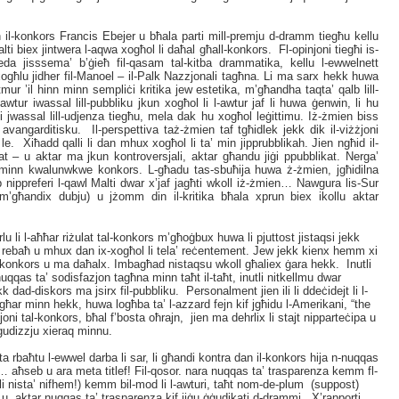
 il-konkors Francis Ebejer u bħala parti mill-premju d-dramm tiegħu kellu
alti biex jintwera l-aqwa xogħol li daħal għall-konkors. Fl-opinjoni tiegħi is-
beda jisssema’ b’ġieħ fil-qasam tal-kitba drammatika, kellu l-ewwelnett
 xogħlu jidher fil-Manoel – il-Palk Nazzjonali tagħna. Li ma sarx hekk huwa
tmur ’il hinn
minn
sempliċi kritika jew estetika, m’għandha taqta’ qalb lill-
wtur iwassal lill-pubbliku jkun xogħol li l-awtur jaf li huwa ġenwin, li hu
i jwassal lill-udjenza tiegħu, mela dak hu xogħol leġittimu. Iż-żmien biss
 avangarditisku. Il-perspettiva taż-żmien taf tgħidlek jekk dik il-viżżjoni
w le. Xiħadd qalli li dan mhux xogħol li ta’ min jipprubblikah. Jien ngħid il-
ikat – u aktar ma jkun kontroversjali, aktar għandu jiġi ppubblikat. Nerga’
r minn kwalunwkwe konkors. L-għadu tas-sbuħija huwa ż-żmien, jgħidilna
b nippreferi l-qawl Malti dwar x’jaf jagħti wkoll iż-żmien… Nawgura lis-Sur
 (m’għandix dubju) u jżomm din il-kritika bħala xprun biex ikollu aktar
idhirlu li l-aħħar riżulat tal-konkors m’għoġbux huwa li pjuttost jistaqsi jekk
 rebaħ u mhux dan ix-xogħol li tela’ reċentement. Jew jekk kienx hemm xi
al konkors u ma daħalx. Imbagħad nistaqsu wkoll għaliex ġara hekk. Inutli
uqqas ta’ sodisfazjon tagħna minn taħt il-taħt, inutli nitkellmu dwar
ekk dad-diskors ma jsirx fil-pubbliku. Personalment jien ili li ddeċidejt li l-
għar minn hekk, huwa logħba ta’ l-azzard fejn kif jgħidu l-Amerikani, “the
joni tal-konkors, bħal f’bosta oħrajn, jien ma dehrlix li stajt nipparteċipa u
ir ġudizzju xieraq minnu.
ta rbaħtu l-ewwel darba li sar, li għandi kontra dan il-konkors hija n-nuqqas
 aħseb u ara meta titlef! Fil-qosor. nara nuqqas ta’ trasparenza kemm fl-
milli nista’ nifhem!) kemm bil-mod li l-awturi, taħt nom-de-plum (suppost)
 aktar nuqqas ta’ trasparenza kif jiġu ġġudikati d-drammi. X’rapporti