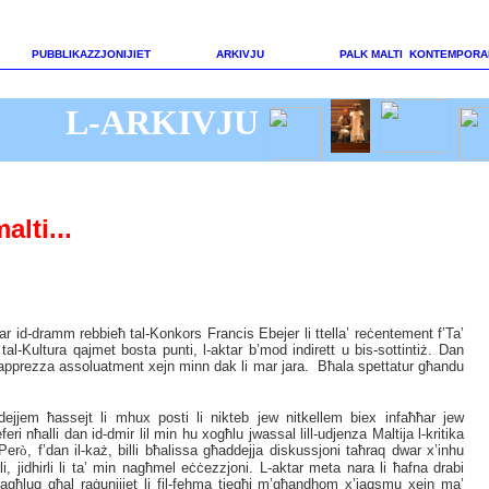
PUBBLIKAZZJONIJIET
ARKIVJU
PALK MALTI KONTEMPORA
L-ARKIVJU
lti...
ar id-dramm rebbieħ tal-Konkors Francis Ebejer li ttella’ reċentement f’Ta’
tal-Kultura qajmet bosta punti, l-aktar b’mod indirett u bis-sottintiż. Dan
 apprezza assoluatment xejn
minn dak li mar jara. Bħala spettatur għandu
dejjem ħassejt li mhux posti li nikteb jew nitkellem biex infaħħar jew
eri nħalli dan id-dmir lil min hu xogħlu jwassal lill-udjenza Maltija l-kritika
 Per
ò
, f’dan il-każ, billi bħalissa għaddejja diskussjoni taħraq dwar x’inhu
ali, jidhirli li ta’ min nagħmel eċċezzjoni. L-aktar meta nara li ħafna drabi
għluq għal raġunijiet li fil-fehma tiegħi m’għandhom x’jaqsmu xejn ma’