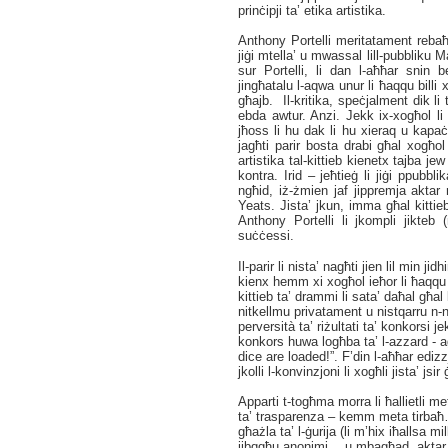
prinċipji ta’ etika artistika.
Anthony Portelli meritatament rebaħ
jiġi mtella’ u mwassal lill-pubbliku M
sur Portelli, li dan l-aħħar snin 
jingħatalu l-aqwa unur li ħaqqu billi
għajb. Il-kritika, speċjalment dik li 
ebda awtur. Anzi. Jekk ix-xogħol li a
jħoss li hu dak li hu xieraq u kapaċ
jagħti parir bosta drabi għal xogħol
artistika tal-kittieb kienetx tajba je
kontra. Irid – jeħtieġ li jiġi ppubbl
ngħid, iż-żmien jaf jippremja akta
Yeats. Jista’ jkun, imma għal kittie
Anthony Portelli li jkompli jikteb
suċċessi.
Il-parir li nista’ nagħti jien lil min j
kienx hemm xi xogħol ieħor li ħaqqu
kittieb ta’ drammi li sata’ daħal għ
nitkellmu privatament u nistqarru n-n
perversità ta’ riżultati ta’ konkorsi j
konkors huwa logħba ta’ l-azzard - a
dice are loaded!”. F’din l-aħħar edizz
jkolli l-konvinzjoni li xogħli jista’ js
Apparti t-togħma morra li ħallietli me
ta’ trasparenza – kemm meta tirbaħ…
għażla ta’ l-ġurija (li m’hix iħallsa 
jibqgħu anonimi… u mbagħad, aktar u