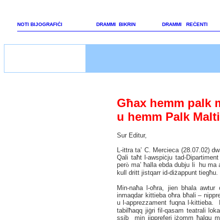
NOTI BIJOGRAFIĊI
DRAMMI BIKRIN
DRAMMI REĊENTI
Għax hemm palk ma
u hemm Palk Malti
Sur Editur,
L-ittra ta’ C. Mercieca (28.07.02) dw
Qali taħt l-awspiċju tad-Dipartiment 
per
ò
ma’ ħalla ebda dubju li hu ma
kull dritt jistqarr id-diżappunt tiegħu.
Min-naħa l-oħra, jien bhala awtur 
inmaqdar kittieba oħra bħali – nippref
u l-apprezzament fuqna l-kittieba.
tabilħaqq jiġri fil-qasam teatrali lok
ssib min jippreferi jżomm ħalqu ma