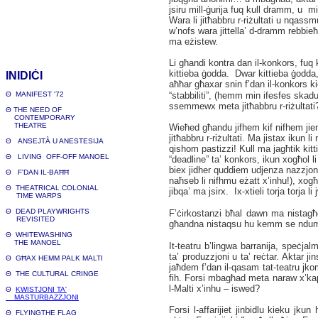
jsiru mill-ġurija fuq kull dramm, u 
Wara li jitħabbru r-riżultati u nqas
w’nofs wara jittella’ d-dramm rebbieħ (
ma eżistew.
Li għandi kontra dan il-konkors, fuq 
kittieba ġodda. Dwar kittieba ġodda
INIDIĊI
aħħar għaxar snin f’dan il-konkors k
Θ
MANIFEST '72
“stabbiliti”, (hemm min ifesfes skadu
ssemmewx meta jitħabbru r-riżultati
Θ
THE NEED OF
CONTEMPORARY
THEATRE
Wieħed għandu jifhem kif nifhem jien
jitħabbru r-riżultati. Ma jistax ikun l
Θ
ANSEJT
À U ANESTESIJA
qishom pastizzi! Kull ma jagħtik kit
Θ
LIVING OFF-OFF MANOE
L
“deadline” ta’ konkors, ikun xogħol l
biex jidher quddiem udjenza nazzjonal
Θ
F'DAN IL-BAĦĦ
naħseb li nifhmu eżatt x’inhu!), xogħ
Θ
THEATRICAL COLONIAL
jibqa’ ma jsirx. Ix-xtieli torja torja
TIME WARPS
Θ
DEAD PLAYWRIGHTS
F’ċirkostanzi bħal dawn ma nistagħġbu
REVISITED
għandna nistaqsu hu kemm se ndumu
Θ
WHITEWASHING
THE MANOEL
I
t-teatru b’lingwa barranija, speċjalm
ta’ produzzjoni u ta’ reċtar. Aktar ji
Θ
GĦAX HEMM PALK MALTI
jaħdem f’dan il-qasam tat-teatru jkomp
Θ
THE CULTURAL CRINGE
fih. Forsi mbagħad meta naraw x’kap
l-Malti x’inhu – iswed
?
Θ
KWISTJONI TA'
MASTURBAZZJONI
Forsi l-affarijiet jinbidlu kieku jku
Θ
FLYINGTHE FLAG